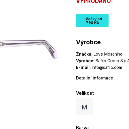
VYPRODÁNO
+ čočky od
790 Kč
Výrobce
Značka:
Love Moschino
Výrobce:
Safilo Group S.p.A
E-mail:
info@safilo.com
Detailní informace
Velikost
M
Barva