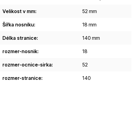
Velikost v mm
:
52 mm
Šířka nosníku
:
18 mm
Délka stranice
:
140 mm
rozmer-nosnik
:
18
rozmer-ocnice-sirka
:
52
rozmer-stranice
:
140