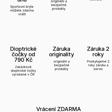
originální a
bezpečné
Sportovní brýle
produkty
můžete zdarma
vrátit
Dioptrické
Záruka
Záruka 2
čočky od
originality
roky
790 Kč
originální a
Poskytujeme 2
bezpečné
roky záruku a
Zakázkové
produkty
servis
dioptrické čočky
vyrobené v ČR
Vrácení ZDARMA