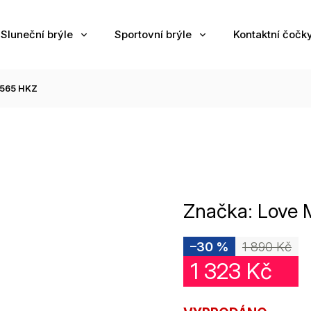
Sluneční brýle
Sportovní brýle
Kontaktní čočk
565 HKZ
Značka:
Love 
–30 %
1 890 Kč
1 323 Kč