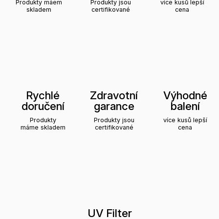
Produkty máem
Produkty jsou
více kusů lepší
skladem
certifikované
cena
Rychlé
Zdravotní
Výhodné
doručení
garance
balení
Produkty
Produkty jsou
více kusů lepší
máme skladem
certifikované
cena
UV Filter