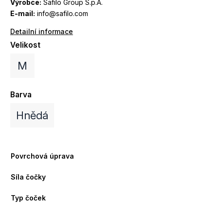
Výrobce:
Safilo Group S.p.A.
E-mail:
info@safilo.com
Detailní informace
Velikost
M
Barva
Hnědá
Povrchová úprava
Síla čočky
Typ čoček