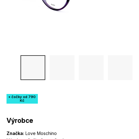
+ čočky od 790
Kč
Výrobce
Značka:
Love Moschino