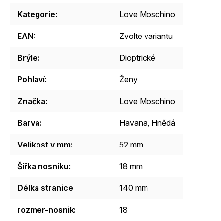
Kategorie
:
Love Moschino
EAN
:
Zvolte variantu
Brýle
:
Dioptrické
Pohlaví
:
Ženy
Značka
:
Love Moschino
Barva
:
Havana
,
Hnědá
Velikost v mm
:
52 mm
Šířka nosníku
:
18 mm
Délka stranice
:
140 mm
rozmer-nosnik
:
18