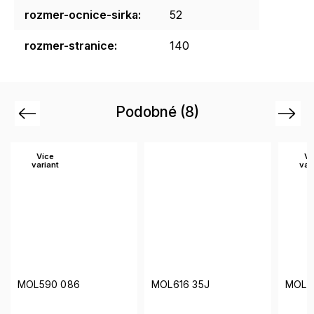
rozmer-ocnice-sirka
:
52
rozmer-stranice
:
140
Podobné (8)
Previous
Next
Více
variant
 086
MOL616 35J
MOL626 789