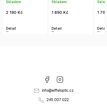
m
Skladem
Skladem
Kč
1 890 Kč
1 790 Kč
Detail
Detail
Facebook
Instagram
info
@
eiffeloptic.cz
245 007 022