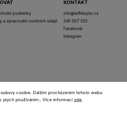
POVAT
KONTAKT
hodní podmínky
info
@
eiffeloptic.cz
y a zpracování osobních údajů
245 007 022
Facebook
Instagram
Sluneční brýle
Sportovní brýle
Kontaktní čočky
R
soubory cookie. Dalším procházením tohoto webu
s jejich používáním.. Více informací
zde
.
Copyright 2026
eiffeloptic.cz
. Všechna práva vyhrazena.
Grafický návrh vytvořil a nakódoval
Shoptak.cz