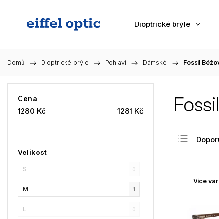
Dioptrické brýle
Domů
/
Dioptrické brýle
/
Pohlaví
/
Dámské
/
Fossil Béžo
Fossi
Cena
1280
Kč
1281
Kč
Dopor
Velikost
Nejlev
S
Nejdra
0
Více var
Nejpr
M
1
Abec
L
0