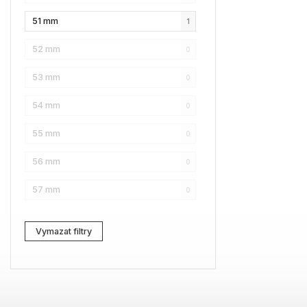
51 mm
1
Karl Lagerfeld
0
52 mm
0
Love Moschino
1
53 mm
0
Pierre Cardin
0
54 mm
0
Fossil
1
55 mm
0
Web
0
56 mm
0
Lacoste
0
57 mm
0
Kenzo
0
Carrera
1
Vymazat filtry
G-Star RAW
0
Jil Sander
0
Marc Jacobs
0