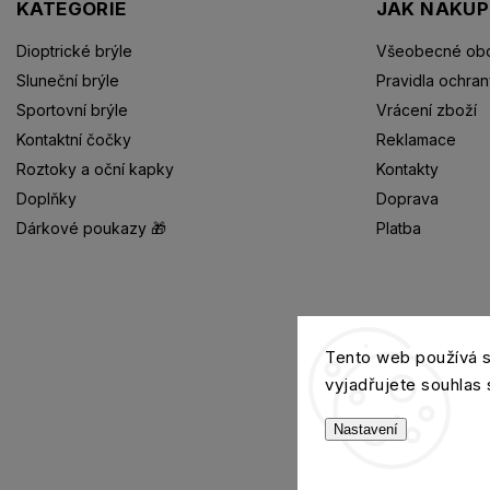
KATEGORIE
JAK NAKU
Dioptrické brýle
Všeobecné obc
Sluneční brýle
Pravidla ochran
Sportovní brýle
Vrácení zboží
Kontaktní čočky
Reklamace
Roztoky a oční kapky
Kontakty
Doplňky
Doprava
Dárkové poukazy 🎁
Platba
Dioptrické brýle
Tento web používá 
vyjadřujete souhlas 
Nastavení