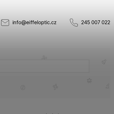
info
@
eiffeloptic.cz
245 007 022