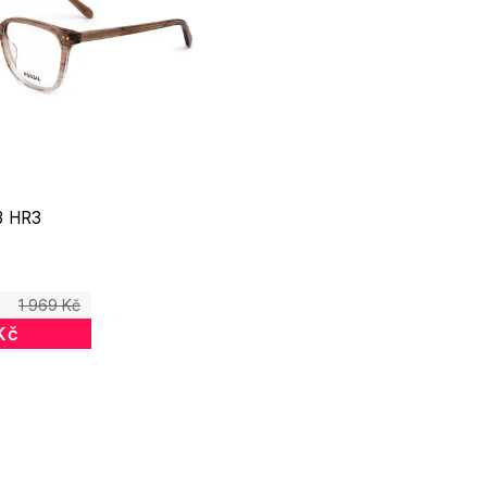
3 HR3
1 969 Kč
Kč