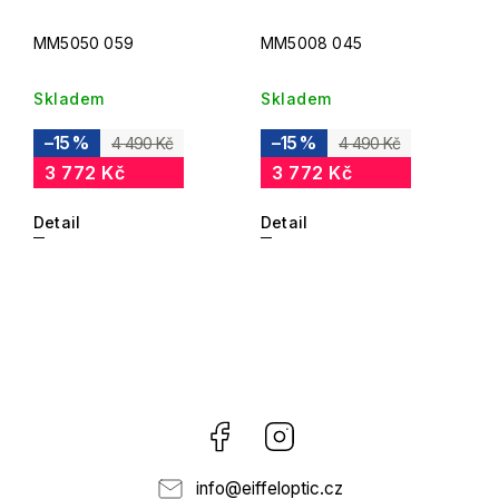
MM5050 059
MM5008 045
Skladem
Skladem
–15 %
–15 %
4 490 Kč
4 490 Kč
3 772 Kč
3 772 Kč
Detail
Detail
Facebook
Instagram
info
@
eiffeloptic.cz