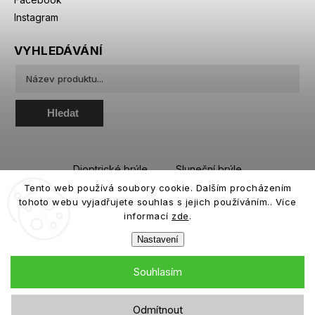
Instagram
VYHLEDÁVÁNÍ
Hledat
Dioptrické brýle
Sluneční brýle
Tento web používá soubory cookie. Dalším procházením
Sportovní brýle
Kontaktní čočky
tohoto webu vyjadřujete souhlas s jejich používáním.. Více
Roztoky a oční kapky
informací
zde
.
Nastavení
Souhlasím
Copyright 2026
eiffeloptic.cz
. Všechna práva vyhrazena.
Odmítnout