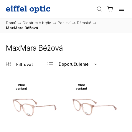
Domů
/
Dioptrické brýle
/
Pohlaví
/
Dámské
/
MaxMara Béžová
MaxMara Béžová
Doporučujeme
Nejlevnější
Nejdražší
Více
Více
variant
variant
Nejprodávanější
Abecedně