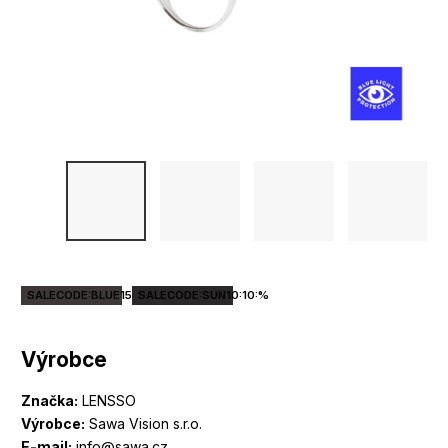
SALECODE:BLUE15:15:%
SALECODE:SUN10:10:%
Výrobce
Značka:
LENSSO
Výrobce:
Sawa Vision s.r.o.
E-mail:
info@sawa.cz