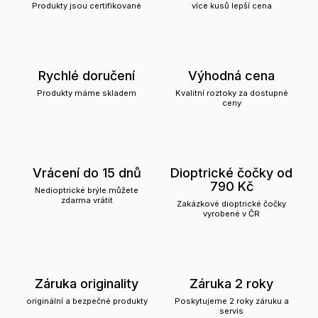
Produkty jsou certifikované
více kusů lepší cena
Rychlé doručení
Výhodná cena
Produkty máme skladem
Kvalitní roztoky za dostupné
ceny
Vrácení do 15 dnů
Dioptrické čočky od
790 Kč
Nedioptrické brýle můžete
zdarma vrátit
Zakázkové dioptrické čočky
vyrobené v ČR
Záruka originality
Záruka 2 roky
originální a bezpečné produkty
Poskytujeme 2 roky záruku a
servis