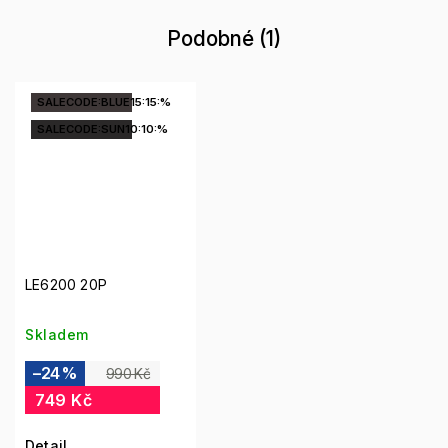
Podobné (1)
SALECODE:BLUE15:15:%
SALECODE:SUN10:10:%
LE6200 20P
Skladem
–24 %
990 Kč
749 Kč
Detail