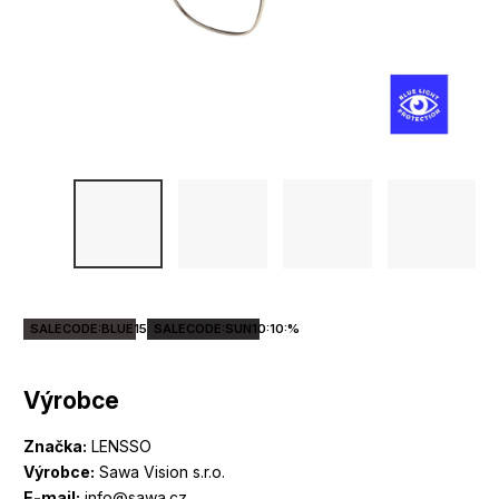
SALECODE:BLUE15:15:%
SALECODE:SUN10:10:%
Výrobce
Značka:
LENSSO
Výrobce:
Sawa Vision s.r.o.
E-mail:
info@sawa.cz