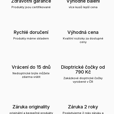
Zdravotní garance
Výhodné balení
Produkty jsou certifikované
více kusů lepší cena
Rychlé doručení
Výhodná cena
Produkty máme skladem
Kvalitní roztoky za dostupné
ceny
Vrácení do 15 dnů
Dioptrické čočky od
790 Kč
Nedioptrické brýle můžete
zdarma vrátit
Zakázkové dioptrické čočky
vyrobené v ČR
Záruka originality
Záruka 2 roky
originální a bezpečné produkty
Poskytujeme 2 roky záruku a