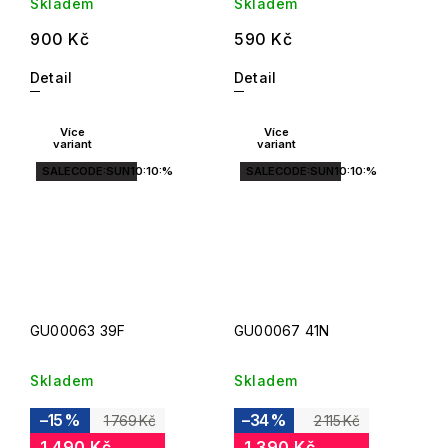
Skladem
Skladem
900 Kč
590 Kč
Detail
Detail
Více
Více
variant
variant
SALECODE:SUN10:10:%
SALECODE:SUN10:10:%
GU00063 39F
GU00067 41N
Skladem
Skladem
–15 %
–34 %
1 769 Kč
2 115 Kč
1 490 Kč
1 390 Kč