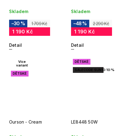
Skladem
Skladem
–30 %
–48 %
1 709 Kč
2 290 Kč
1 190 Kč
1 190 Kč
Detail
Detail
Více
DĚTSKÉ
variant
SALECODE:SUN10:10:%
DĚTSKÉ
Ourson - Cream
LE8448 50W