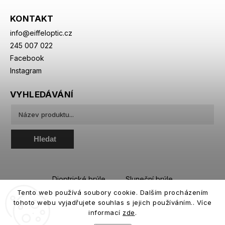
KONTAKT
info
@
eiffeloptic.cz
245 007 022
Facebook
Instagram
VYHLEDÁVÁNÍ
Hledat
Dioptrické brýle
Sluneční brýle
Tento web používá soubory cookie. Dalším procházením
Sportovní brýle
Kontaktní čočky
tohoto webu vyjadřujete souhlas s jejich používáním.. Více
Roztoky a oční kapky
informací
zde
.