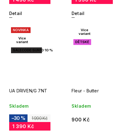
Detail
Detail
NOVINKA
Více
variant
Více
variant
DĚTSKÉ
SALECODE:SUN10:10:%
UA DRIVEN/G 7NT
Fleur - Butter
Skladem
Skladem
–30 %
1 990 Kč
900 Kč
1 390 Kč