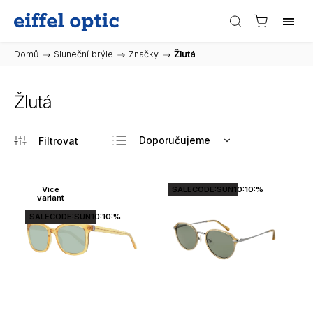
Domů
/
Sluneční brýle
/
Značky
/
Žlutá
Žlutá
Doporučujeme
Nejlevnější
Nejdražší
Více
SALECODE:SUN10:10:%
variant
Nejprodávanější
SALECODE:SUN10:10:%
Abecedně