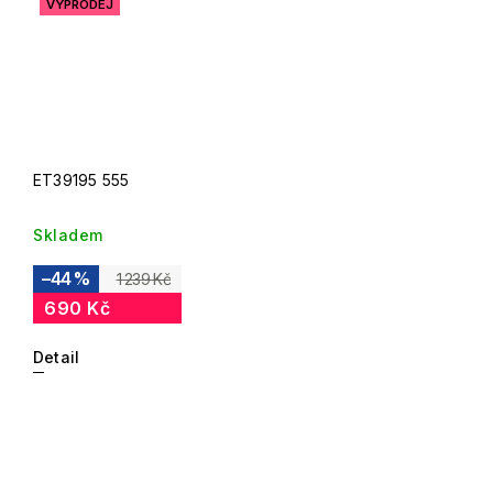
VÝPRODEJ
ET39195 555
Skladem
–44 %
1 239 Kč
690 Kč
Detail