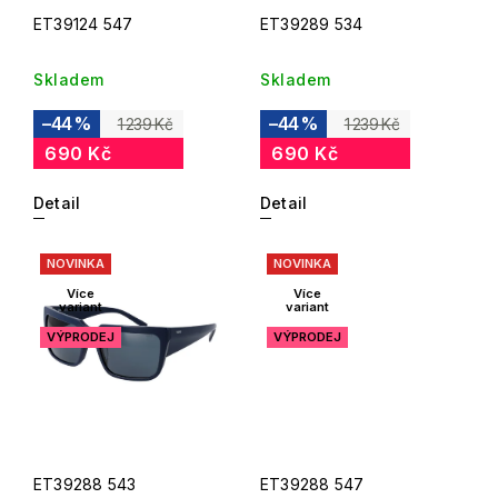
ET39124 547
ET39289 534
Skladem
Skladem
–44 %
–44 %
1 239 Kč
1 239 Kč
690 Kč
690 Kč
Detail
Detail
NOVINKA
NOVINKA
Více
Více
variant
variant
VÝPRODEJ
VÝPRODEJ
ET39288 543
ET39288 547