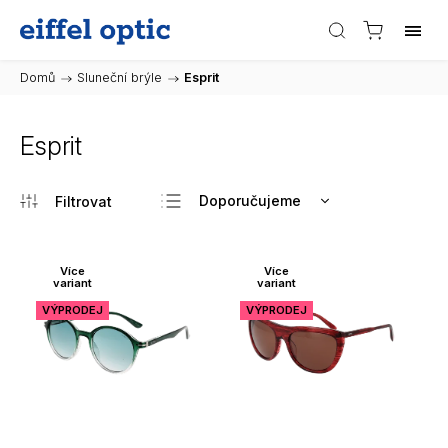
Domů
/
Sluneční brýle
/
Esprit
Esprit
Doporučujeme
Nejlevnější
Nejdražší
Více
Více
variant
variant
Nejprodávanější
VÝPRODEJ
VÝPRODEJ
Abecedně