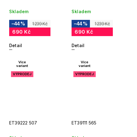
Skladem
Skladem
–44 %
–44 %
1 239 Kč
1 239 Kč
690 Kč
690 Kč
Detail
Detail
Více
Více
variant
variant
VÝPRODEJ
VÝPRODEJ
ET39222 507
ET39111 565