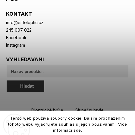
KONTAKT
info
@
eiffeloptic.cz
245 007 022
Facebook
Instagram
VYHLEDÁVÁNÍ
Hledat
Dioptrické brýle
Sluneční brýle
Tento web používá soubory cookie. Dalším procházením
Sportovní brýle
Kontaktní čočky
tohoto webu vyjadřujete souhlas s jejich používáním.. Více
Roztoky a oční kapky
informací
zde
.