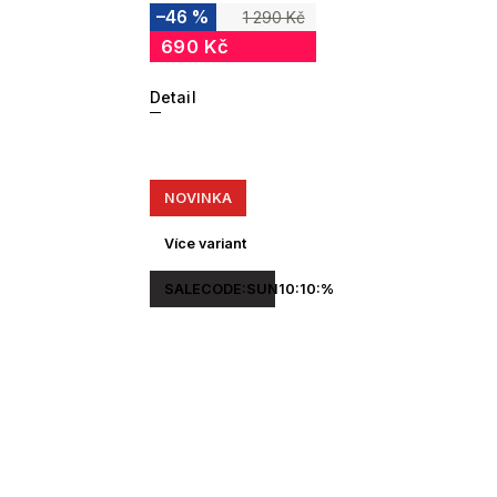
–46 %
1 290 Kč
690 Kč
Detail
NOVINKA
Více variant
SALECODE:SUN10:10:%