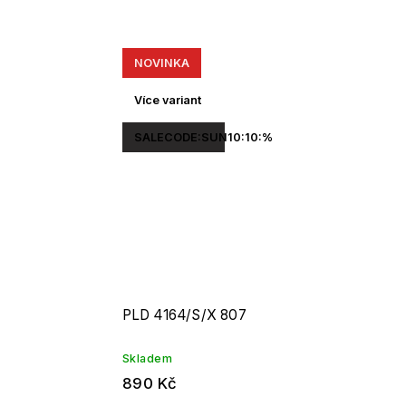
NOVINKA
Více variant
SALECODE:SUN10:10:%
PLD 4164/S/X 807
Skladem
890 Kč