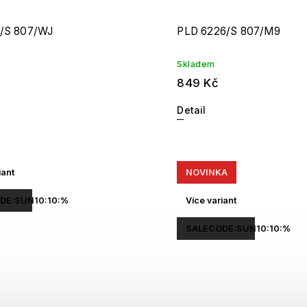
1/S 807/WJ
PLD 6226/S 807/M9
Skladem
849 Kč
Detail
iant
NOVINKA
DE:SUN10:10:%
Více variant
SALECODE:SUN10:10:%