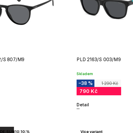
2/S 807/M9
PLD 2163/S 003/M9
Skladem
–38 %
1 290 Kč
790 Kč
Detail
DE:SUN10:10:%
Více variant