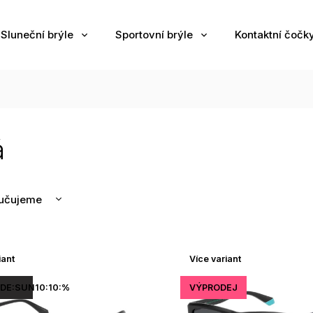
Sluneční brýle
Sportovní brýle
Kontaktní čočk
á
učujeme
nější
žší
iant
Více variant
odávanější
edně
DE:SUN10:10:%
VÝPRODEJ