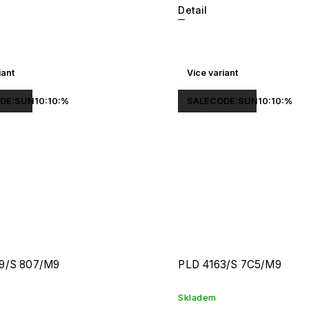
Detail
iant
Více variant
DE:SUN10:10:%
SALECODE:SUN10:10:%
9/S 807/M9
PLD 4163/S 7C5/M9
Skladem