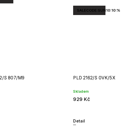
SALECODE:SUN10:10:%
2/S 807/M9
PLD 2162/S 0VK/5X
Skladem
929 Kč
Detail