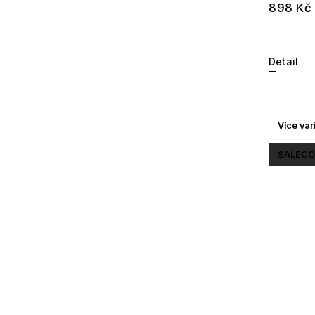
898 Kč
Detail
Více var
SALECO