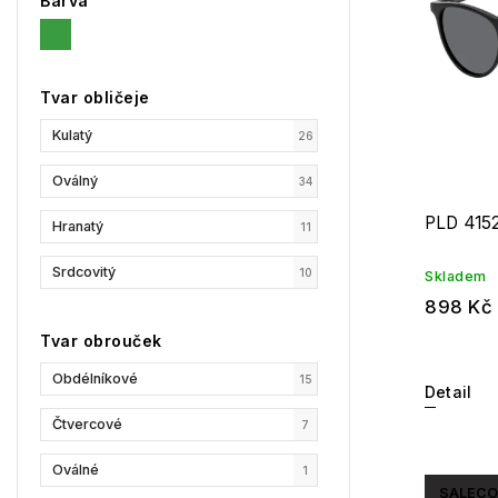
Barva
Tvar obličeje
Kulatý
26
Oválný
34
PLD 415
Hranatý
11
Srdcovitý
10
Skladem
898 Kč
Tvar obrouček
Obdélníkové
15
Detail
Čtvercové
7
Oválné
1
SALECO