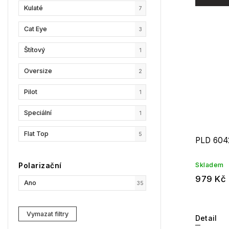
Kulaté
7
Cat Eye
3
Štítový
1
Oversize
2
Pilot
1
Speciální
1
Flat Top
5
PLD 604
Polarizační
Skladem
979 Kč
Ano
35
Vymazat filtry
Detail