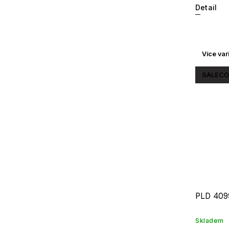
Detail
Více var
SALECO
PLD 409
Skladem