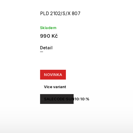
PLD 2102/S/X 807
Skladem
990 Kč
Detail
NOVINKA
Více variant
SALECODE:SUN10:10:%