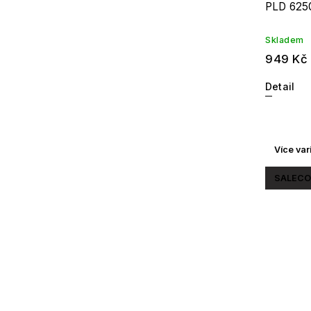
PLD 625
Skladem
949 Kč
Detail
Více var
SALECO