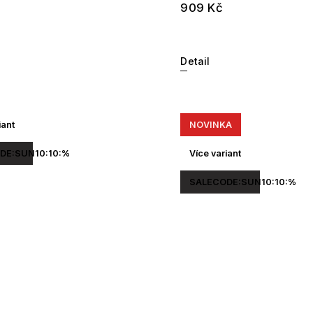
909 Kč
Detail
iant
NOVINKA
DE:SUN10:10:%
Více variant
SALECODE:SUN10:10:%