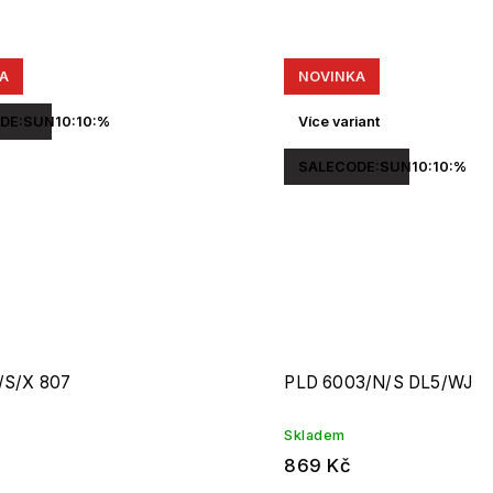
A
NOVINKA
DE:SUN10:10:%
Více variant
SALECODE:SUN10:10:%
/S/X 807
PLD 6003/N/S DL5/WJ
Skladem
869 Kč