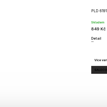
PLD 619
Skladem
849 Kč
Detail
Více var
SALECO