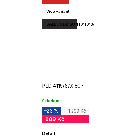
Více variant
SALECODE:SUN10:10:%
PLD 4115/S/X 807
Skladem
–23 %
1 299 Kč
989 Kč
Detail