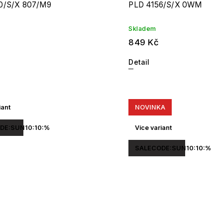
0/S/X 807/M9
PLD 4156/S/X 0WM
Skladem
849 Kč
Detail
iant
NOVINKA
DE:SUN10:10:%
Více variant
SALECODE:SUN10:10:%