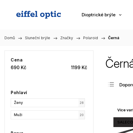
Dioptrické brýle
Domů
/
Sluneční brýle
/
Značky
/
Polaroid
/
Černá
Čern
Cena
690
Kč
1199
Kč
Dopor
Pohlaví
Nejlev
Ženy
Nejdra
28
Více var
Nejpr
Muži
20
Abec
SALECO