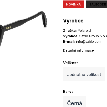
NOVINKA
SALECODE:
Výrobce
Značka:
Polaroid
Výrobce:
Safilo Group S.p.A
E-mail:
info@safilo.com
Detailní informace
Velikost
Jednotná velikost
Barva
Černá