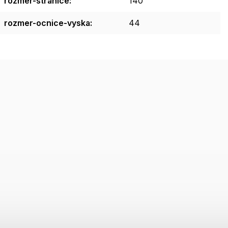
rozmer-stranice
:
140
rozmer-ocnice-vyska
:
44