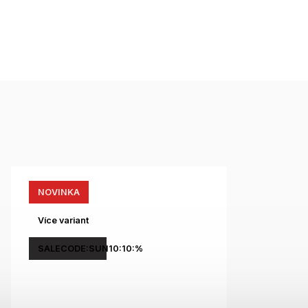
NOVINKA
Více variant
SALECODE:SUN10:10:%