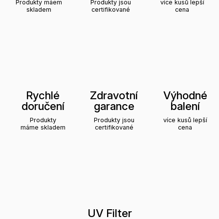
Produkty máem
Produkty jsou
více kusů lepší
skladem
certifikované
cena
Rychlé
Zdravotní
Výhodné
doručení
garance
balení
Produkty
Produkty jsou
více kusů lepší
máme skladem
certifikované
cena
UV Filter