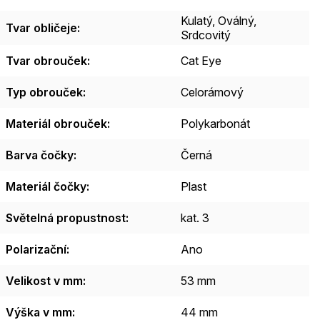
Kulatý
,
Oválný
,
Tvar obličeje
:
Srdcovitý
Tvar obrouček
:
Cat Eye
Typ obrouček
:
Celorámový
Materiál obrouček
:
Polykarbonát
Barva čočky
:
Černá
Materiál čočky
:
Plast
Světelná propustnost
:
kat. 3
Polarizační
:
Ano
Velikost v mm
:
53 mm
Výška v mm
:
44 mm