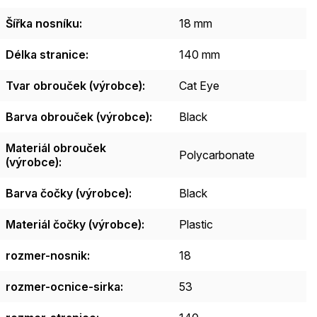
Šířka nosníku
:
18 mm
Délka stranice
:
140 mm
Tvar obrouček (výrobce)
:
Cat Eye
Barva obrouček (výrobce)
:
Black
Materiál obrouček
Polycarbonate
(výrobce)
:
Barva čočky (výrobce)
:
Black
Materiál čočky (výrobce)
:
Plastic
rozmer-nosnik
:
18
rozmer-ocnice-sirka
:
53