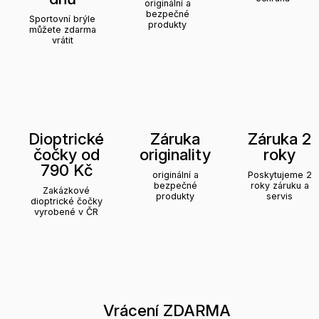
originální a
bezpečné
Sportovní brýle
produkty
můžete zdarma
vrátit
Dioptrické
Záruka
Záruka 2
čočky od
originality
roky
790 Kč
originální a
Poskytujeme 2
bezpečné
roky záruku a
Zakázkové
produkty
servis
dioptrické čočky
vyrobené v ČR
Vrácení ZDARMA