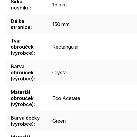
Šířka
19 mm
nosníku
:
Délka
150 mm
stranice
:
Tvar
obrouček
Rectangular
(výrobce)
:
Barva
obrouček
Crystal
(výrobce)
:
Materiál
obrouček
Eco Acetate
(výrobce)
:
Barva čočky
Green
(výrobce)
: