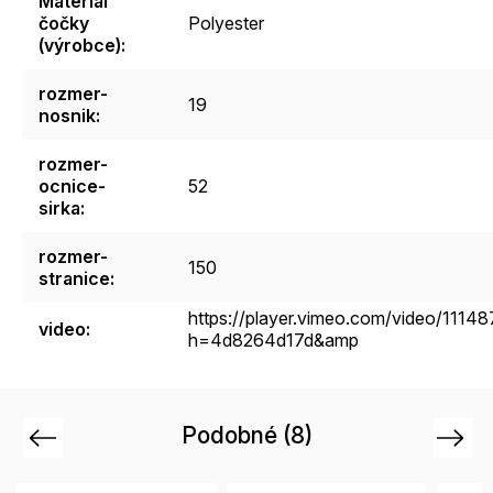
Materiál
čočky
Polyester
(výrobce)
:
rozmer-
19
nosnik
:
rozmer-
ocnice-
52
sirka
:
rozmer-
150
stranice
:
https://player.vimeo.com/video/1114
video
:
h=4d8264d17d&amp
Podobné (8)
Previous
Next