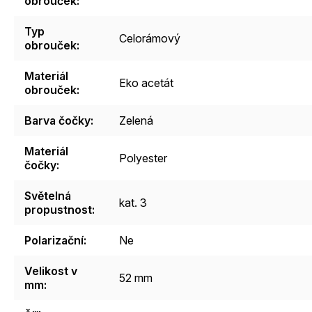
obrouček
:
Typ
Celorámový
obrouček
:
Materiál
Eko acetát
obrouček
:
Barva čočky
:
Zelená
Materiál
Polyester
čočky
:
Světelná
kat. 3
propustnost
:
Polarizační
:
Ne
Velikost v
52 mm
mm
: