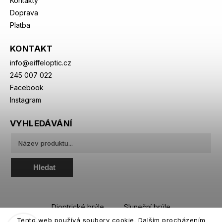
Kontakty
Doprava
Platba
KONTAKT
info
@
eiffeloptic.cz
245 007 022
Facebook
Instagram
VYHLEDÁVÁNÍ
Hledat
Dioptrické brýle
Sluneční brýle
Tento web používá soubory cookie. Dalším procházením