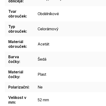
obličeje
:
Tvar
Obdélníkové
obrouček
:
Typ
Celorámový
obrouček
:
Materiál
Acetát
obrouček
:
Barva
Šedá
čočky
:
Materiál
Plast
čočky
:
Polarizační
:
Ne
Velikost v
52 mm
mm
: