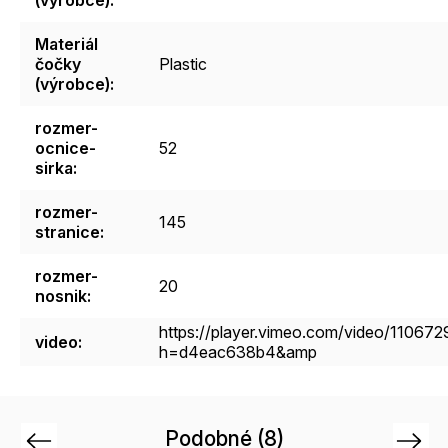
Materiál
čočky
Plastic
(výrobce)
:
rozmer-
ocnice-
52
sirka
:
rozmer-
145
stranice
:
rozmer-
20
nosnik
:
https://player.vimeo.com/video/110672
video
:
h=d4eac638b4&amp
Podobné (8)
Previous
Next