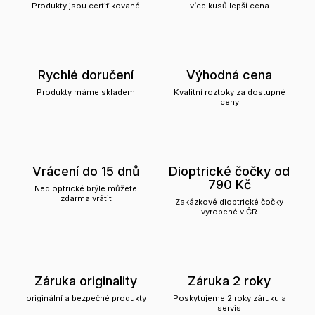
Produkty jsou certifikované
více kusů lepší cena
Rychlé doručení
Výhodná cena
Produkty máme skladem
Kvalitní roztoky za dostupné
ceny
Vrácení do 15 dnů
Dioptrické čočky od
790 Kč
Nedioptrické brýle můžete
zdarma vrátit
Zakázkové dioptrické čočky
vyrobené v ČR
Záruka originality
Záruka 2 roky
originální a bezpečné produkty
Poskytujeme 2 roky záruku a
servis