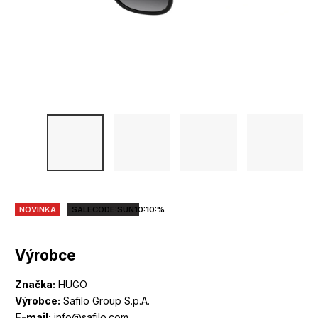
NOVINKA
SALECODE:SUN10:10:%
Výrobce
Značka:
HUGO
Výrobce:
Safilo Group S.p.A.
E-mail:
info@safilo.com