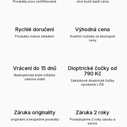
Produkty jsou certifikované
více kusů lepší cena
Rychlé doručení
Výhodná cena
Produkty máme skladem
Kvalitní roztoky za dostupné
ceny
Vrácení do 15 dnů
Dioptrické čočky od
790 Kč
Nedioptrické brýle můžete
zdarma vrátit
Zakázkové dioptrické čočky
vyrobené v ČR
Záruka originality
Záruka 2 roky
originální a bezpečné produkty
Poskytujeme 2 roky záruku a
servis