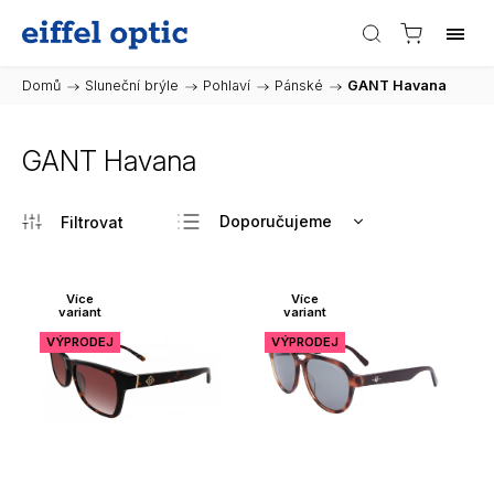
Domů
/
Sluneční brýle
/
Pohlaví
/
Pánské
/
GANT Havana
GANT Havana
Doporučujeme
Nejlevnější
Nejdražší
Více
Více
variant
variant
Nejprodávanější
VÝPRODEJ
VÝPRODEJ
Abecedně