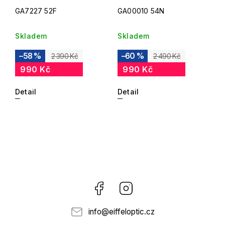
GA7227 52F
GA00010 54N
Skladem
Skladem
–58 %
–60 %
2 390 Kč
2 490 Kč
990 Kč
990 Kč
Detail
Detail
Facebook
Instagram
info
@
eiffeloptic.cz