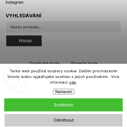
Instagram
VYHLEDÁVÁNÍ
Hledat
Dioptrické brýle
Sluneční brýle
Tento web používá soubory cookie. Dalším procházením
Sportovní brýle
Kontaktní čočky
tohoto webu vyjadřujete souhlas s jejich používáním.. Více
Roztoky a oční kapky
informací
zde
.
Nastavení
Souhlasím
Copyright 2026
eiffeloptic.cz
. Všechna práva vyhrazena.
Odmítnout
Grafický návrh vytvořil a nakódoval
Shoptak.cz