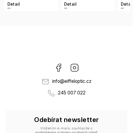
Detail
Detail
Detai
Facebook
Instagram
info
@
eiffeloptic.cz
245 007 022
Odebírat newsletter
Vložením e-mailu souhlasíte s
podmínkami ochrany osobních údajů