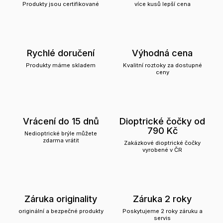
Produkty jsou certifikované
více kusů lepší cena
Rychlé doručení
Výhodná cena
Produkty máme skladem
Kvalitní roztoky za dostupné
ceny
Vrácení do 15 dnů
Dioptrické čočky od
790 Kč
Nedioptrické brýle můžete
zdarma vrátit
Zakázkové dioptrické čočky
vyrobené v ČR
Záruka originality
Záruka 2 roky
originální a bezpečné produkty
Poskytujeme 2 roky záruku a
servis