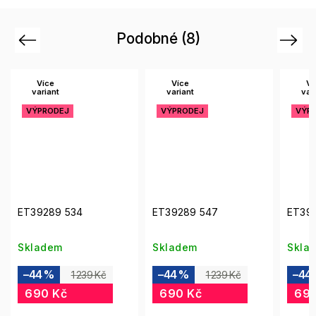
Podobné (8)
Previous
Next
Více
Více
Ví
variant
variant
var
VÝPRODEJ
VÝPRODEJ
VÝP
ET39289 534
ET39289 547
ET392
Skladem
Skladem
Skla
–44 %
–44 %
–44
1 239 Kč
1 239 Kč
690 Kč
690 Kč
690