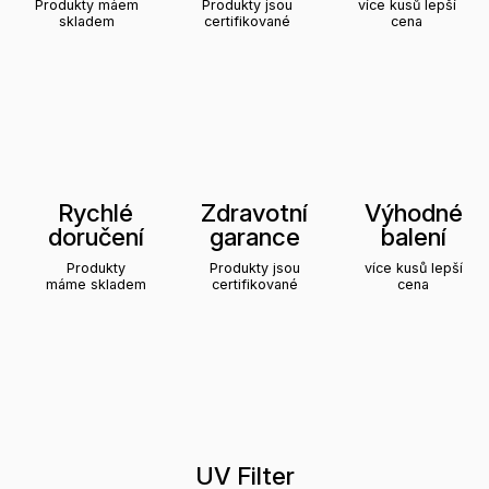
Produkty máem
Produkty jsou
více kusů lepší
skladem
certifikované
cena
Rychlé
Zdravotní
Výhodné
doručení
garance
balení
Produkty
Produkty jsou
více kusů lepší
máme skladem
certifikované
cena
UV Filter