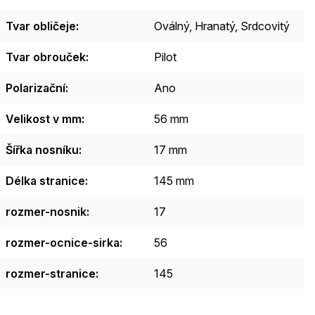
Tvar obličeje
:
Oválný
,
Hranatý
,
Srdcovitý
Tvar obrouček
:
Pilot
Polarizační
:
Ano
Velikost v mm
:
56 mm
Šířka nosníku
:
17 mm
Délka stranice
:
145 mm
rozmer-nosnik
:
17
rozmer-ocnice-sirka
:
56
rozmer-stranice
:
145