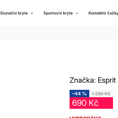
Sluneční brýle
Sportovní brýle
Kontaktní čočk
Značka:
Esprit
–44 %
1 239 Kč
690 Kč