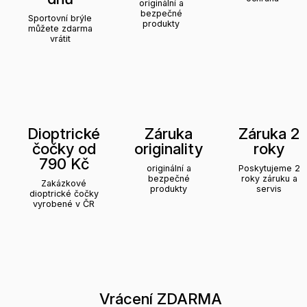
originální a
bezpečné
Sportovní brýle
produkty
můžete zdarma
vrátit
Dioptrické
Záruka
Záruka 2
čočky od
originality
roky
790 Kč
originální a
Poskytujeme 2
bezpečné
roky záruku a
Zakázkové
produkty
servis
dioptrické čočky
vyrobené v ČR
Vrácení ZDARMA