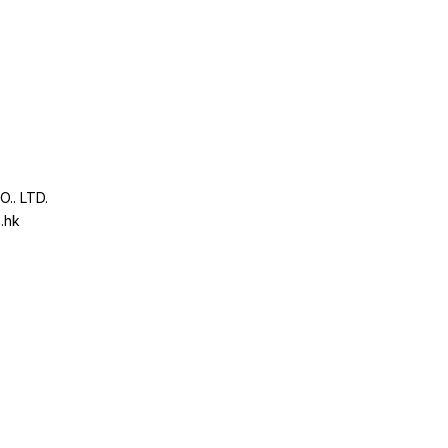
.. LTD.
.hk