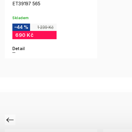
ET39197 565
Skladem
–44 %
1 239 Kč
690 Kč
Detail
Previous