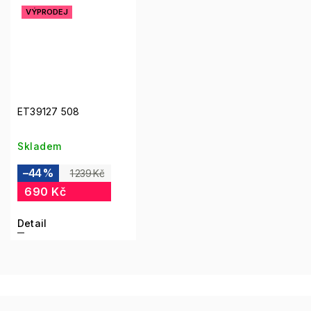
VÝPRODEJ
ET39127 508
Skladem
–44 %
1 239 Kč
690 Kč
Detail