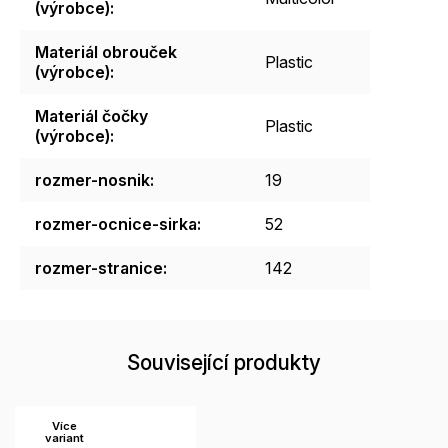
(výrobce)
:
Materiál obrouček
Plastic
(výrobce)
:
Materiál čočky
Plastic
(výrobce)
:
rozmer-nosnik
:
19
rozmer-ocnice-sirka
:
52
rozmer-stranice
:
142
Související produkty
Více
variant