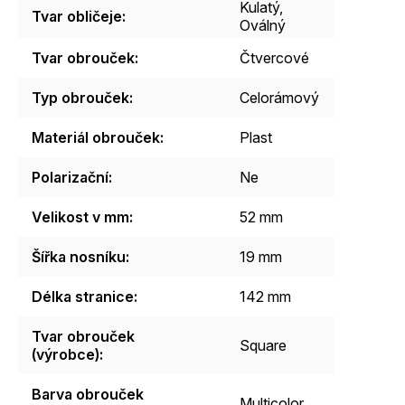
Kulatý
,
Tvar obličeje
:
Oválný
Tvar obrouček
:
Čtvercové
Typ obrouček
:
Celorámový
Materiál obrouček
:
Plast
Polarizační
:
Ne
Velikost v mm
:
52 mm
Šířka nosníku
:
19 mm
Délka stranice
:
142 mm
Tvar obrouček
Square
(výrobce)
:
Barva obrouček
Multicolor