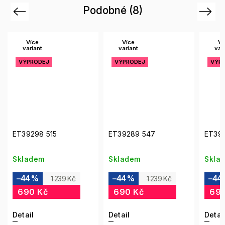
Podobné (8)
Previous
Next
Více
Více
Ví
variant
variant
var
VÝPRODEJ
VÝPRODEJ
VÝP
ET39298 515
ET39289 547
ET391
Skladem
Skladem
Skla
–44 %
–44 %
–44
1 239 Kč
1 239 Kč
690 Kč
690 Kč
690
Detail
Detail
Detai