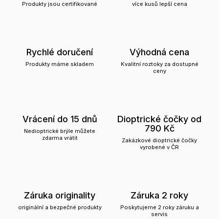
Produkty jsou certifikované
více kusů lepší cena
Rychlé doručení
Výhodná cena
Produkty máme skladem
Kvalitní roztoky za dostupné
ceny
Vrácení do 15 dnů
Dioptrické čočky od
790 Kč
Nedioptrické brýle můžete
zdarma vrátit
Zakázkové dioptrické čočky
vyrobené v ČR
Záruka originality
Záruka 2 roky
originální a bezpečné produkty
Poskytujeme 2 roky záruku a
servis