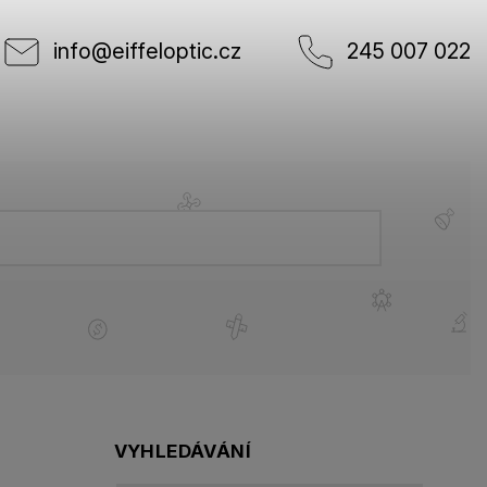
info
@
eiffeloptic.cz
245 007 022
VYHLEDÁVÁNÍ