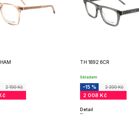
 HAM
TH 1892 6CR
Skladem
–15 %
2 190 Kč
2 390 Kč
Kč
2 008 Kč
Detail