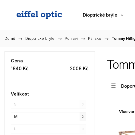
Dioptrické brýle
Domů
/
Dioptrické brýle
/
Pohlaví
/
Pánské
/
Tommy Hilfi
Tommy
Cena
1840
Kč
2008
Kč
Dopor
Velikost
Nejlev
S
Nejdra
0
Více var
Nejpr
M
2
Abec
L
0