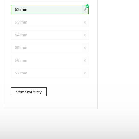
52 mm
2
NAUTICA
0
53 mm
0
Lacoste
0
54 mm
0
Kenzo
0
55 mm
0
Carrera
0
56 mm
0
G-Star RAW
0
57 mm
0
Jil Sander
0
Marc Jacobs
0
Vymazat filtry
Zadig & Voltaire
0
MICHAEL KORS
0
David Beckham
0