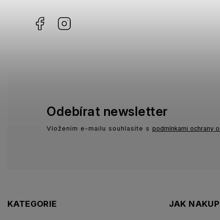
Facebook
Instagram
Odebírat newsletter
Vložením e-mailu souhlasíte s
podmínkami ochrany o
KATEGORIE
JAK NAKU