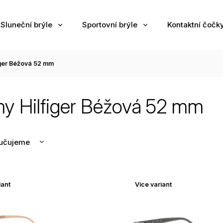
Sluneční brýle
Sportovní brýle
Kontaktní čočk
ger Béžová 52 mm
 Hilfiger Béžová 52 mm
učujeme
nější
žší
iant
Více variant
odávanější
edně