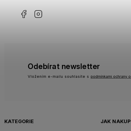
Facebook
Instagram
Odebírat newsletter
Vložením e-mailu souhlasíte s
podmínkami ochrany o
KATEGORIE
JAK NAKU