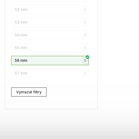
52 mm
0
NAUTICA
0
53 mm
0
Lacoste
0
54 mm
0
Kenzo
2
55 mm
0
Carrera
0
56 mm
0
G-Star RAW
0
57 mm
0
Jil Sander
1
Marc Jacobs
0
Vymazat filtry
Zadig & Voltaire
0
MICHAEL KORS
0
David Beckham
0