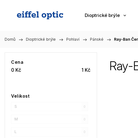
Dioptrické brýle
Domů
/
Dioptrické brýle
/
Pohlaví
/
Pánské
/
Ray-Ban Če
Ray-
Cena
0
Kč
1
Kč
Velikost
S
0
M
0
L
0