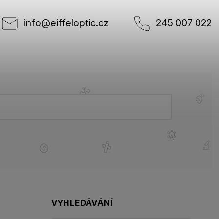
info
@
eiffeloptic.cz
245 007 022
VYHLEDÁVÁNÍ