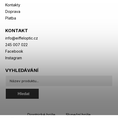
Kontakty
Doprava
Platba
KONTAKT
info
@
eiffeloptic.cz
245 007 022
Facebook
Instagram
VYHLEDÁVÁNÍ
Hledat
Dioptrické brýle
Sluneční brýle