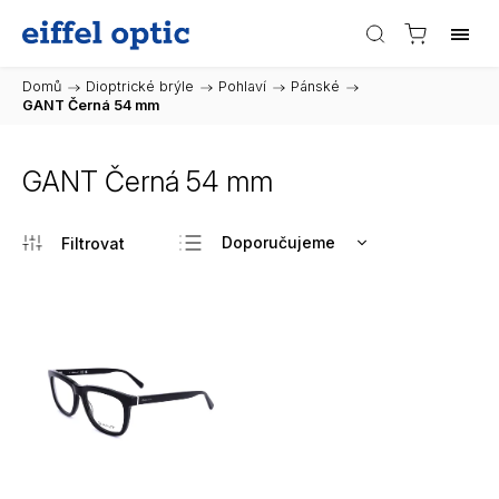
Domů
/
Dioptrické brýle
/
Pohlaví
/
Pánské
/
GANT Černá 54 mm
GANT Černá 54 mm
Doporučujeme
Nejlevnější
Nejdražší
Nejprodávanější
Abecedně