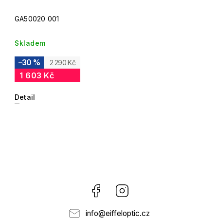
GA50020 001
Skladem
–30 %
2 290 Kč
1 603 Kč
Detail
Facebook
Instagram
info
@
eiffeloptic.cz