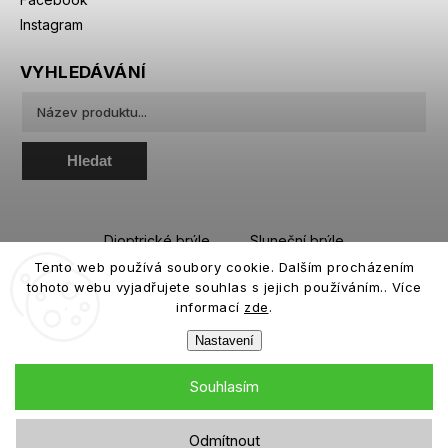
Instagram
VYHLEDÁVÁNÍ
Hledat
Dioptrické brýle
Sluneční brýle
Tento web používá soubory cookie. Dalším procházením
Sportovní brýle
Kontaktní čočky
tohoto webu vyjadřujete souhlas s jejich používáním.. Více
Roztoky a oční kapky
informací
zde
.
Nastavení
Souhlasím
Copyright 2026
eiffeloptic.cz
. Všechna práva vyhrazena.
Odmítnout