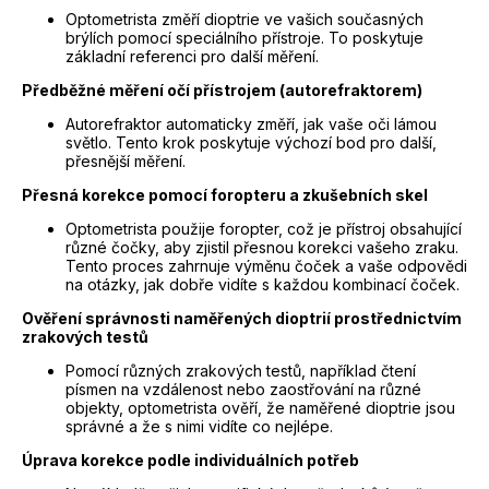
Optometrista změří dioptrie ve vašich současných
brýlích pomocí speciálního přístroje. To poskytuje
základní referenci pro další měření.
Předběžné měření očí přístrojem (autorefraktorem)
Autorefraktor automaticky změří, jak vaše oči lámou
světlo. Tento krok poskytuje výchozí bod pro další,
přesnější měření.
Přesná korekce pomocí foropteru a zkušebních skel
Optometrista použije foropter, což je přístroj obsahující
různé čočky, aby zjistil přesnou korekci vašeho zraku.
Tento proces zahrnuje výměnu čoček a vaše odpovědi
na otázky, jak dobře vidíte s každou kombinací čoček.
Ověření správnosti naměřených dioptrií prostřednictvím
zrakových testů
Pomocí různých zrakových testů, například čtení
písmen na vzdálenost nebo zaostřování na různé
objekty, optometrista ověří, že naměřené dioptrie jsou
správné a že s nimi vidíte co nejlépe.
Úprava korekce podle individuálních potřeb