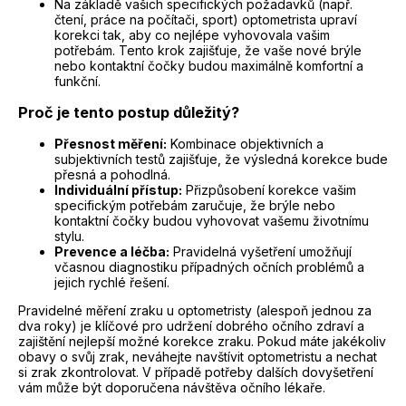
Na základě vašich specifických požadavků (např.
čtení, práce na počítači, sport) optometrista upraví
korekci tak, aby co nejlépe vyhovovala vašim
potřebám. Tento krok zajišťuje, že vaše nové brýle
nebo kontaktní čočky budou maximálně komfortní a
funkční.
Proč je tento postup důležitý?
Přesnost měření:
Kombinace objektivních a
subjektivních testů zajišťuje, že výsledná korekce bude
přesná a pohodlná.
Individuální přístup:
Přizpůsobení korekce vašim
specifickým potřebám zaručuje, že brýle nebo
kontaktní čočky budou vyhovovat vašemu životnímu
stylu.
Prevence a léčba:
Pravidelná vyšetření umožňují
včasnou diagnostiku případných očních problémů a
jejich rychlé řešení.
Pravidelné měření zraku u optometristy (alespoň jednou za
dva roky) je klíčové pro udržení dobrého očního zdraví a
zajištění nejlepší možné korekce zraku. Pokud máte jakékoliv
obavy o svůj zrak, neváhejte navštívit optometristu a nechat
si zrak zkontrolovat. V případě potřeby dalších dovyšetření
vám může být doporučena návštěva očního lékaře.