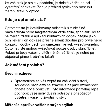
že váš zrak je stále v pořádku, je dobré vědět, co od
vyšetření očekávat. Zde je přehled typického postupu
měření zraku v optice.
Kdo je optometrista?
Optometrista je kvalifikovaný odborník s minimálně
bakalářským nebo magisterským vzděláním, specializující se
na měření zraku a aplikaci kontaktních čoček. Stejně jako
oční lékař, i on dokáže přesně změřit
dioptrie pro brýle
nebo
kontaktní čočky
. Jediným omezením je věk vyšetřovaného.
Optometristé mohou vyšetřovat pouze osoby starší 15 let.
Pokud je tedy vašemu dítěti méně než 15 let, je nutné jej
objednat přímo k očnímu lékaři.
Jak měření probíhá?
Úvodní rozhovor
Optometrista se vás zeptá na vaši oční historii,
současné problémy se zrakem a na jaké vzdálenosti
chcete brýle používat. Tyto informace pomáhají lépe
pochopit vaše individuální potřeby a přizpůsobit
vyšetření vašemu životnímu stylu.
Měření dioptrií ve vašich starých brýlích