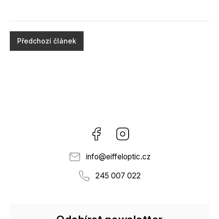
Předchozí článek
Facebook
Instagram
info
@
eiffeloptic.cz
245 007 022