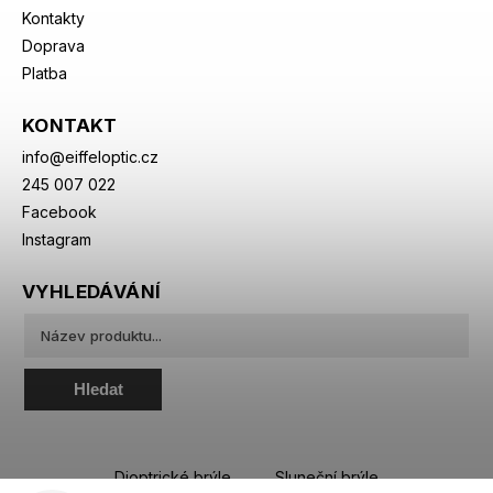
Kontakty
Doprava
Platba
KONTAKT
info
@
eiffeloptic.cz
245 007 022
Facebook
Instagram
VYHLEDÁVÁNÍ
Hledat
Dioptrické brýle
Sluneční brýle