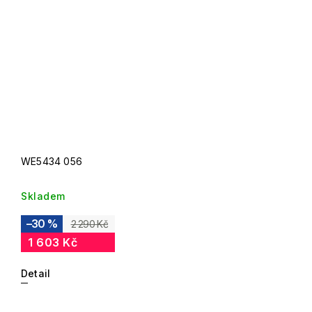
WE5434 056
Skladem
–30 %
2 290 Kč
1 603 Kč
Detail