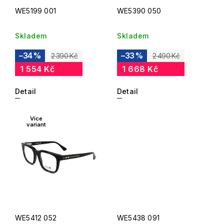
WE5199 001
WE5390 050
Skladem
Skladem
–34 %
–33 %
2 390 Kč
2 490 Kč
1 554 Kč
1 668 Kč
Detail
Detail
Více
variant
WE5412 052
WE5438 091