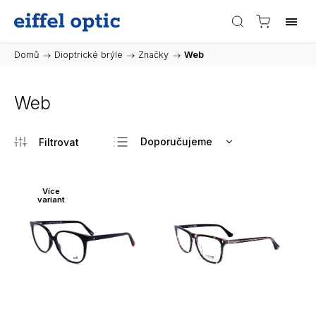
Domů
/
Dioptrické brýle
/
Značky
/
Web
Web
Doporučujeme
Nejlevnější
Nejdražší
Více
variant
Nejprodávanější
Abecedně