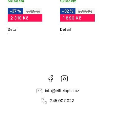
Skladem
Skladem
–37 %
–32 %
3 725 Kč
2 790 Kč
2 310 Kč
1 890 Kč
Detail
Detail
Facebook
Instagram
info
@
eiffeloptic.cz
245 007 022