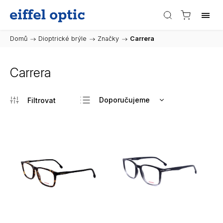
Domů
/
Dioptrické brýle
/
Značky
/
Carrera
Carrera
Doporučujeme
Nejlevnější
Nejdražší
Nejprodávanější
Abecedně