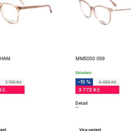
 HAM
MM5050 059
Skladem
–15 %
2 190 Kč
4 490 Kč
Kč
3 772 Kč
Detail
iant
Více variant