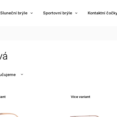
Sluneční brýle
Sportovní brýle
Kontaktní čočk
vá
učujeme
nější
žší
iant
Více variant
odávanější
edně