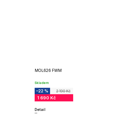
MOL626 FWM
Skladem
–22 %
2 190 Kč
1 690 Kč
Detail