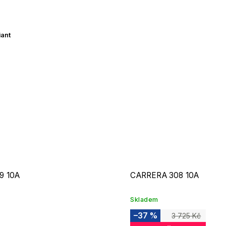
iant
9 10A
CARRERA 308 10A
Skladem
–37 %
3 725 Kč