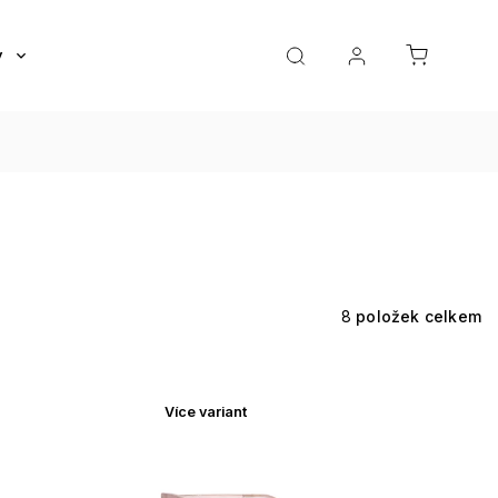
y
Roztoky a oční kapky
Doplňky
Dárkov
8
položek celkem
Více variant