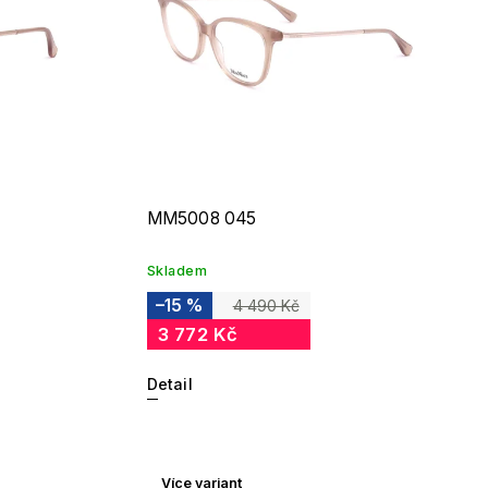
MM5008 045
Skladem
–15 %
4 490 Kč
3 772 Kč
Detail
Více variant