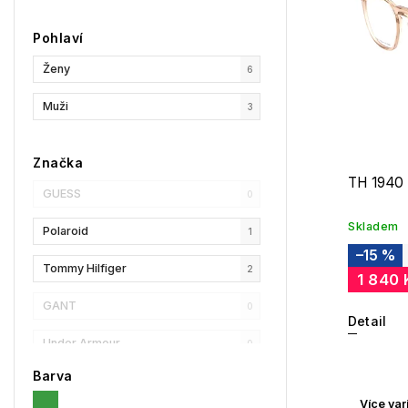
Pohlaví
Ženy
6
Muži
3
Značka
TH 1940
GUESS
0
Skladem
Polaroid
1
–15 %
Tommy Hilfiger
2
1 840 
GANT
0
Detail
Under Armour
0
Barva
Privé Revaux
0
Více var