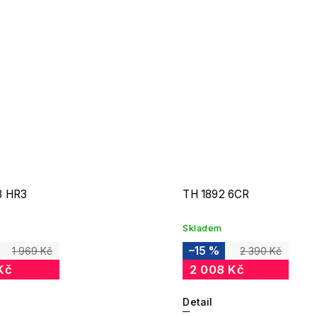
3 HR3
TH 1892 6CR
Skladem
–15 %
1 969 Kč
2 390 Kč
Kč
2 008 Kč
Detail