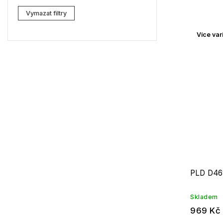
Lacoste
0
Vymazat filtry
Kenzo
0
Více var
Carrera
1
G-Star RAW
0
Jil Sander
0
Marc Jacobs
0
Missoni
0
Moschino
0
Zadig & Voltaire
0
PLD D46
MICHAEL KORS
0
Skladem
969 Kč
David Beckham
0