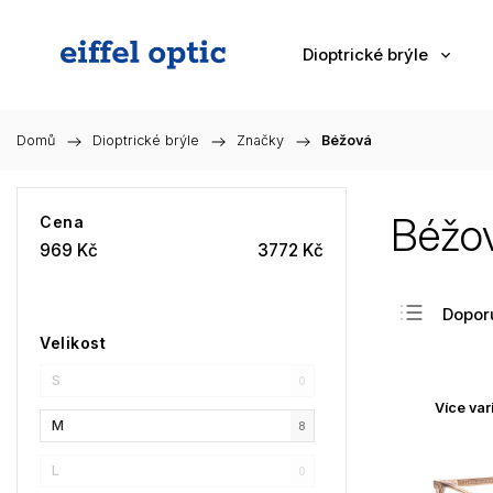
Dioptrické brýle
Domů
/
Dioptrické brýle
/
Značky
/
Béžová
Béžo
Cena
969
Kč
3772
Kč
Dopor
Velikost
Nejlev
S
Nejdra
0
Více var
Nejpr
M
8
Abec
L
0