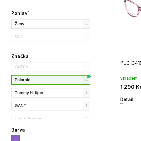
Pohlaví
Ženy
2
Muži
0
Značka
PLD D41
GUESS
0
Skladem
Polaroid
2
1 290 K
Tommy Hilfiger
1
Detail
GANT
1
Under Armour
0
Barva
Privé Revaux
0