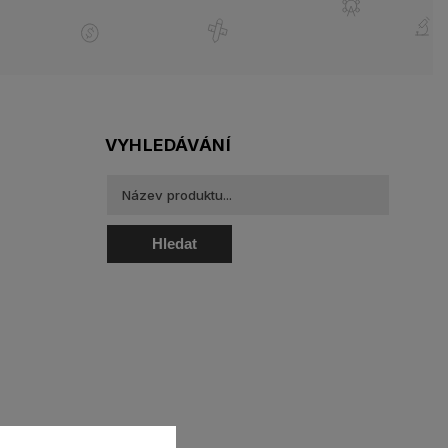
VYHLEDÁVÁNÍ
Hledat
oztoky a oční kapky