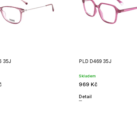
6 35J
PLD D469 35J
Skladem
č
969 Kč
Detail