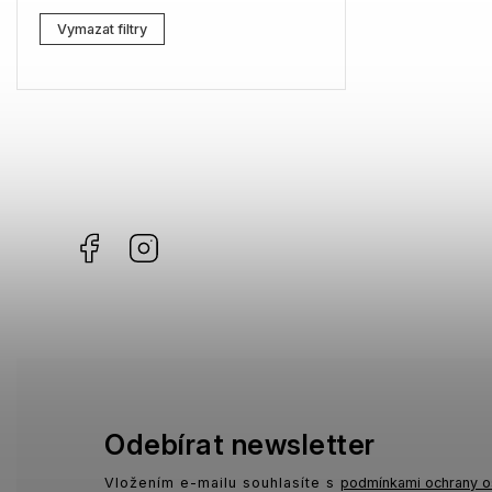
Lacoste
0
Vymazat filtry
Kenzo
0
Carrera
0
G-Star RAW
0
Jil Sander
2
Facebook
Instagram
Marc Jacobs
0
Missoni
0
Moschino
0
Zadig & Voltaire
0
MICHAEL KORS
0
Odebírat newsletter
David Beckham
0
Vložením e-mailu souhlasíte s
podmínkami ochrany o