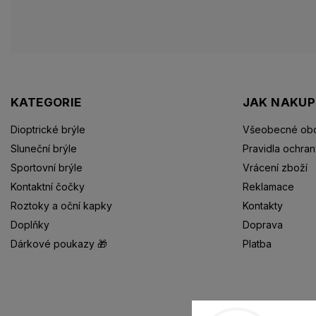
KATEGORIE
JAK NAKU
Dioptrické brýle
Všeobecné obc
Sluneční brýle
Pravidla ochran
Sportovní brýle
Vrácení zboží
Kontaktní čočky
Reklamace
Roztoky a oční kapky
Kontakty
Doplňky
Doprava
Dárkové poukazy 🎁
Platba
Dioptrické brýle