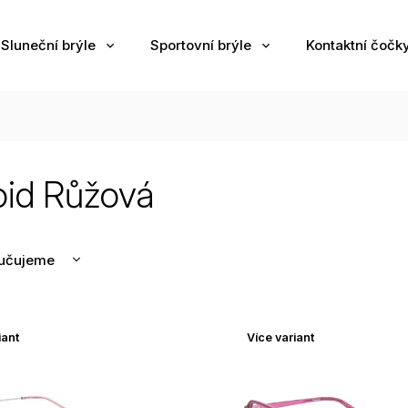
Sluneční brýle
Sportovní brýle
Kontaktní čočk
oid Růžová
učujeme
nější
žší
iant
Více variant
odávanější
edně