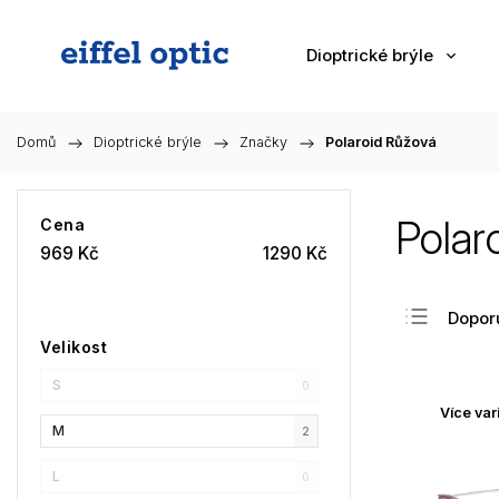
Dioptrické brýle
Domů
/
Dioptrické brýle
/
Značky
/
Polaroid Růžová
Polar
Cena
969
Kč
1290
Kč
Dopor
Velikost
Nejlev
S
Nejdra
0
Více var
Nejpr
M
2
Abec
L
0