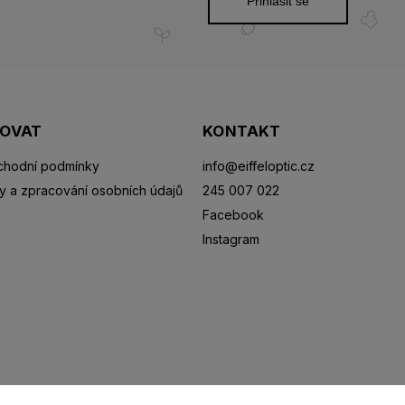
Přihlásit se
POVAT
KONTAKT
hodní podmínky
info
@
eiffeloptic.cz
y a zpracování osobních údajů
245 007 022
Facebook
Instagram
Sluneční brýle
Sportovní brýle
Kontaktní čočky
R