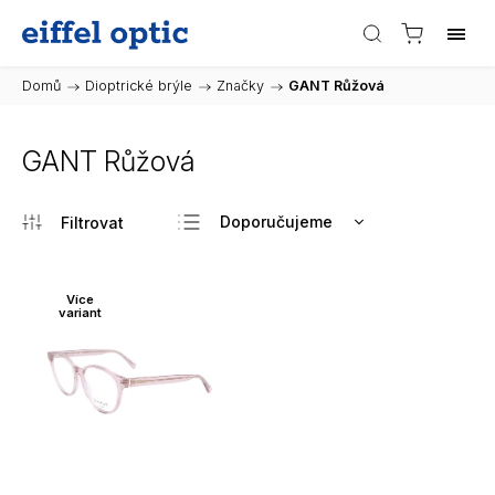
Domů
/
Dioptrické brýle
/
Značky
/
GANT Růžová
GANT Růžová
Doporučujeme
Nejlevnější
Nejdražší
Více
variant
Nejprodávanější
Abecedně