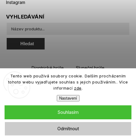
Instagram
VYHLEDÁVÁNÍ
Hledat
Dioptrické brýle
Sluneční brýle
Tento web používá soubory cookie. Dalším procházením
Sportovní brýle
Kontaktní čočky
tohoto webu vyjadřujete souhlas s jejich používáním.. Více
Roztoky a oční kapky
informací
zde
.
Nastavení
Souhlasím
Copyright 2026
eiffeloptic.cz
. Všechna práva vyhrazena.
Odmítnout
Grafický návrh vytvořil a nakódoval
Shoptak.cz