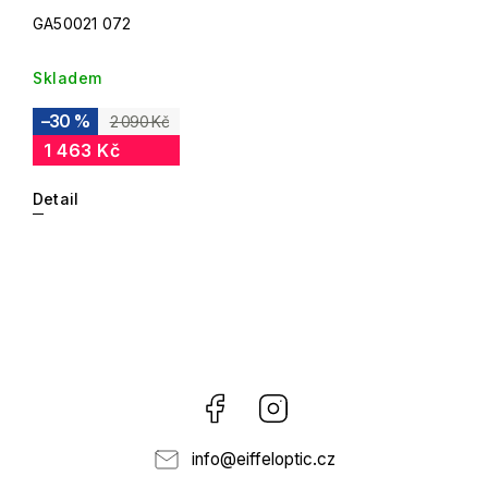
GA50021 072
Skladem
–30 %
2 090 Kč
1 463 Kč
Detail
Facebook
Instagram
info
@
eiffeloptic.cz