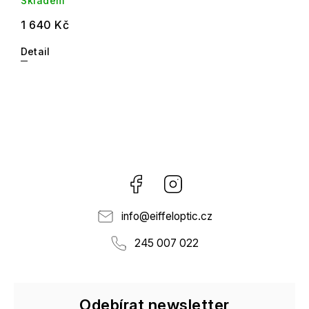
Skladem
1 640 Kč
Detail
Facebook
Instagram
info
@
eiffeloptic.cz
245 007 022
Odebírat newsletter