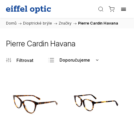
Domů
/
Dioptrické brýle
/
Značky
/
Pierre Cardin Havana
Pierre Cardin Havana
Doporučujeme
Nejlevnější
Nejdražší
Nejprodávanější
Abecedně