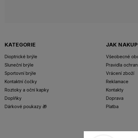
KATEGORIE
JAK NAKU
Dioptrické brýle
Všeobecné obc
Sluneční brýle
Pravidla ochran
Sportovní brýle
Vrácení zboží
Kontaktní čočky
Reklamace
Roztoky a oční kapky
Kontakty
Doplňky
Doprava
Dárkové poukazy 🎁
Platba
Dioptrické brýle