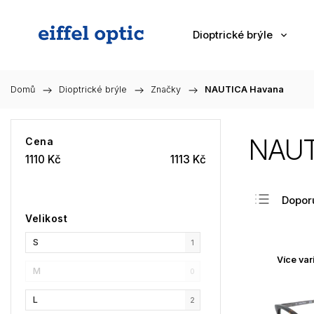
Dioptrické brýle
Domů
/
Dioptrické brýle
/
Značky
/
NAUTICA Havana
NAUT
Cena
1110
Kč
1113
Kč
Dopor
Velikost
Nejlev
S
Nejdra
1
Více var
Nejpr
M
0
Abec
L
2