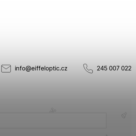
info
@
eiffeloptic.cz
245 007 022