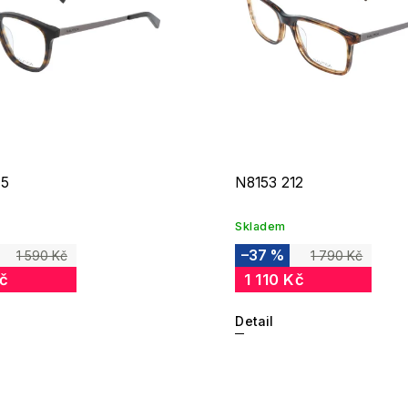
15
N8153 212
Skladem
–37 %
1 590 Kč
1 790 Kč
Kč
1 110 Kč
Detail