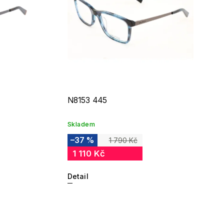
N8153 445
Skladem
–37 %
1 790 Kč
1 110 Kč
Detail