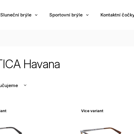
Sluneční brýle
Sportovní brýle
Kontaktní čočk
ICA Havana
učujeme
nější
žší
iant
Více variant
odávanější
edně