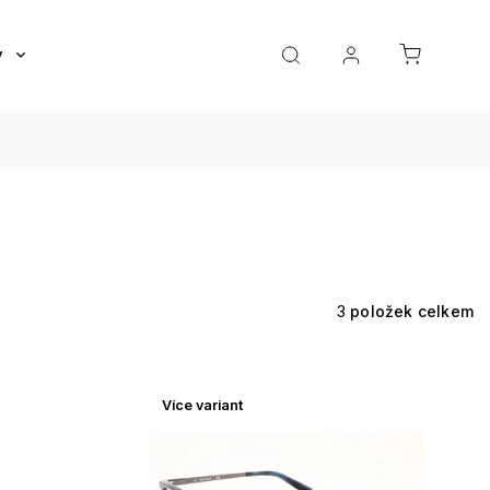
y
Roztoky a oční kapky
Doplňky
Dárkov
3
položek celkem
Více variant