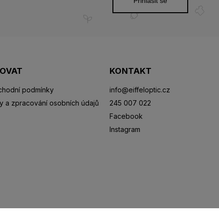
Přihlásit se
POVAT
KONTAKT
hodní podmínky
info
@
eiffeloptic.cz
y a zpracování osobních údajů
245 007 022
Facebook
Instagram
Sluneční brýle
Sportovní brýle
Kontaktní čočky
R