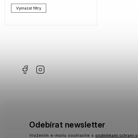
Lacoste
3
Vymazat filtry
Kenzo
0
Carrera
2
G-Star RAW
2
Jil Sander
0
Facebook
Instagram
Marc Jacobs
5
Missoni
3
Moschino
1
Zadig & Voltaire
1
MICHAEL KORS
0
Odebírat newsletter
David Beckham
0
Vložením e-mailu souhlasíte s
podmínkami ochrany o