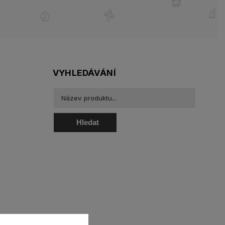
VYHLEDÁVÁNÍ
Hledat
oztoky a oční kapky