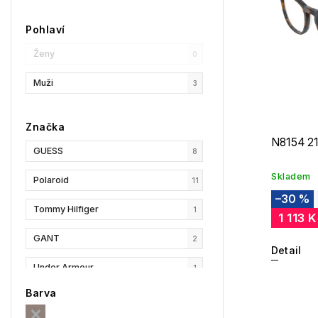
Pohlaví
Ženy
0
Muži
3
Značka
N8154 2
GUESS
8
Skladem
Polaroid
11
–30 %
Tommy Hilfiger
1
1 113 
GANT
2
Detail
Under Armour
1
Barva
Privé Revaux
1