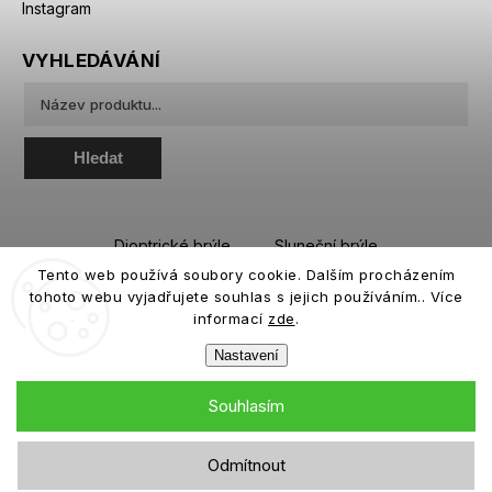
Instagram
VYHLEDÁVÁNÍ
Hledat
Dioptrické brýle
Sluneční brýle
Tento web používá soubory cookie. Dalším procházením
Sportovní brýle
Kontaktní čočky
tohoto webu vyjadřujete souhlas s jejich používáním.. Více
Roztoky a oční kapky
informací
zde
.
Nastavení
Souhlasím
Copyright 2026
eiffeloptic.cz
. Všechna práva vyhrazena.
Odmítnout
Grafický návrh vytvořil a nakódoval
Shoptak.cz