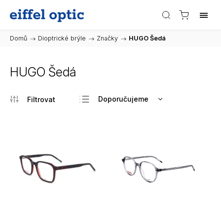
Domů
/
Dioptrické brýle
/
Značky
/
HUGO Šedá
HUGO Šedá
Doporučujeme
Nejlevnější
Nejdražší
Nejprodávanější
Abecedně