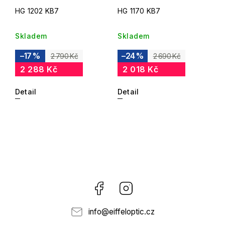
HG 1202 KB7
HG 1170 KB7
Skladem
Skladem
–17 %
–24 %
2 790 Kč
2 690 Kč
2 288 Kč
2 018 Kč
Detail
Detail
Facebook
Instagram
info
@
eiffeloptic.cz