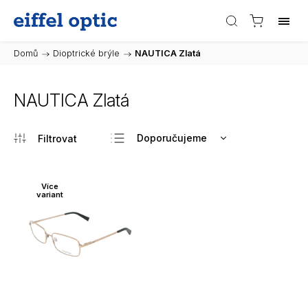
Domů
/
Dioptrické brýle
/
NAUTICA Zlatá
NAUTICA Zlatá
Doporučujeme
Nejlevnější
Nejdražší
Více
variant
Nejprodávanější
Abecedně