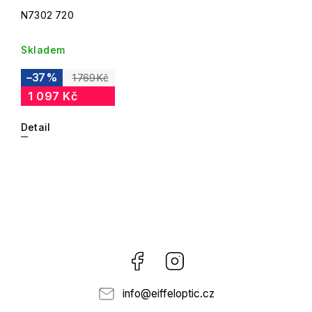
N7302 720
Skladem
–37 %
1 769 Kč
1 097 Kč
Detail
Facebook
Instagram
info
@
eiffeloptic.cz