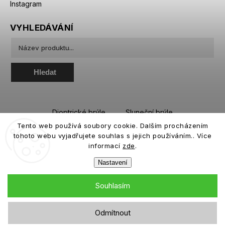
Instagram
VYHLEDÁVÁNÍ
Hledat
Dioptrické brýle
Sluneční brýle
Tento web používá soubory cookie. Dalším procházením
Sportovní brýle
Kontaktní čočky
tohoto webu vyjadřujete souhlas s jejich používáním.. Více
Roztoky a oční kapky
informací
zde
.
Nastavení
Souhlasím
Copyright 2026
eiffeloptic.cz
. Všechna práva vyhrazena.
Odmítnout
Grafický návrh vytvořil a nakódoval
Shoptak.cz
Vyzkoušejte brýle bez rizika
╳