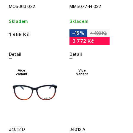
MO5063 032
MM5077-H 032
Skladem
Skladem
–15 %
4 490 Kč
1 969 Kč
3 772 Kč
Detail
Detail
Více
Více
variant
variant
J4012 D
J4012 A