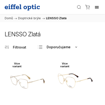
Domů
/
Dioptrické brýle
/
LENSSO Zlatá
LENSSO Zlatá
Doporučujeme
Nejlevnější
Nejdražší
Více
Více
variant
variant
Nejprodávanější
Abecedně