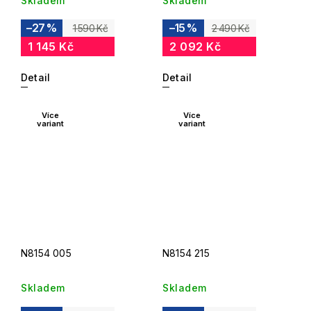
Skladem
Skladem
–27 %
–15 %
1 590 Kč
2 490 Kč
1 145 Kč
2 092 Kč
Detail
Detail
Více
Více
variant
variant
N8154 005
N8154 215
Skladem
Skladem