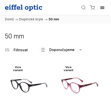
Domů
/
Dioptrické brýle
/
50 mm
50 mm
Doporučujeme
Nejlevnější
Nejdražší
Více
Více
variant
variant
Nejprodávanější
Abecedně