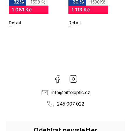
–32 %
–30 %
1 590 Kč
1 590 Kč
1 081 Kč
1 113 Kč
Detail
Detail
Facebook
Instagram
info
@
eiffeloptic.cz
245 007 022
Odebírat newsletter