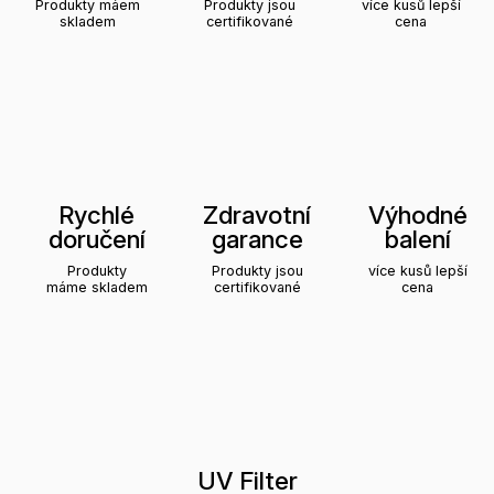
Produkty máem
Produkty jsou
více kusů lepší
skladem
certifikované
cena
Rychlé
Zdravotní
Výhodné
doručení
garance
balení
Produkty
Produkty jsou
více kusů lepší
máme skladem
certifikované
cena
UV Filter