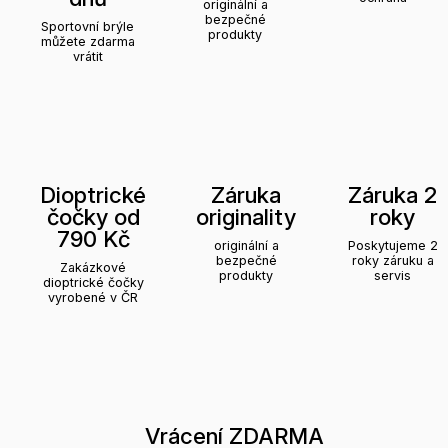
originální a
bezpečné
Sportovní brýle
produkty
můžete zdarma
vrátit
Dioptrické
Záruka
Záruka 2
čočky od
originality
roky
790 Kč
originální a
Poskytujeme 2
bezpečné
roky záruku a
Zakázkové
produkty
servis
dioptrické čočky
vyrobené v ČR
Vrácení ZDARMA