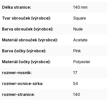
Délka stranice
:
140 mm
Tvar obrouček (výrobce)
:
Square
Barva obrouček (výrobce)
:
Nude
Materiál obrouček (výrobce)
:
Acetate
Barva čočky (výrobce)
:
Pink
Materiál čočky (výrobce)
:
Polyester
rozmer-nosnik
:
17
rozmer-ocnice-sirka
:
54
rozmer-stranice
:
140