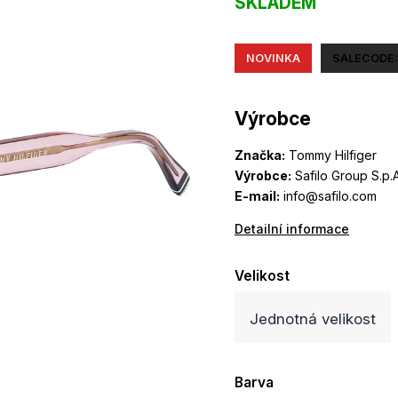
SKLADEM
NOVINKA
SALECODE:
Výrobce
Značka:
Tommy Hilfiger
Výrobce:
Safilo Group S.p.A
E-mail:
info@safilo.com
Detailní informace
Velikost
Jednotná velikost
Barva