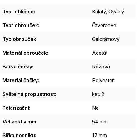
Tvar obličeje
:
Kulatý
,
Oválný
Tvar obrouček
:
Čtvercové
Typ obrouček
:
Celorámový
Materiál obrouček
:
Acetát
Barva čočky
:
Růžová
Materiál čočky
:
Polyester
Světelná propustnost
:
kat. 2
Polarizační
:
Ne
Velikost v mm
:
54 mm
Šířka nosníku
:
17 mm