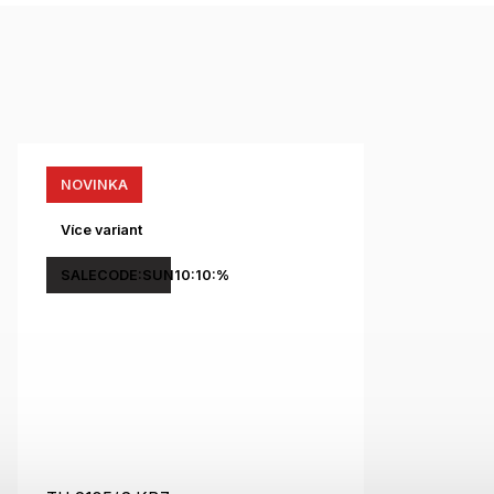
NOVINKA
Více variant
SALECODE:SUN10:10:%