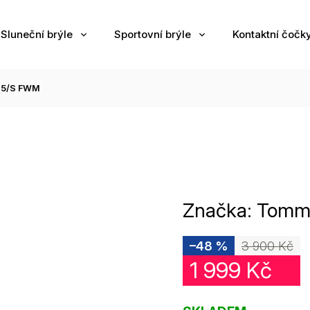
Sluneční brýle
Sportovní brýle
Kontaktní čočk
05/S FWM
Značka:
Tommy
–48 %
3 900 Kč
1 999 Kč