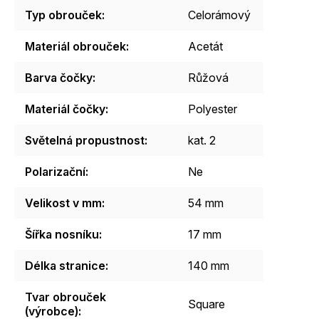
Typ obrouček
:
Celorámový
Materiál obrouček
:
Acetát
Barva čočky
:
Růžová
Materiál čočky
:
Polyester
Světelná propustnost
:
kat. 2
Polarizační
:
Ne
Velikost v mm
:
54 mm
Šířka nosníku
:
17 mm
Délka stranice
:
140 mm
Tvar obrouček
Square
(výrobce)
: