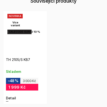
Související produkty
NOVINKA
Více
variant
SALECODE:SUN10:10:%
TH 2105/S KB7
Skladem
–48 %
3 900 Kč
1 999 Kč
Detail