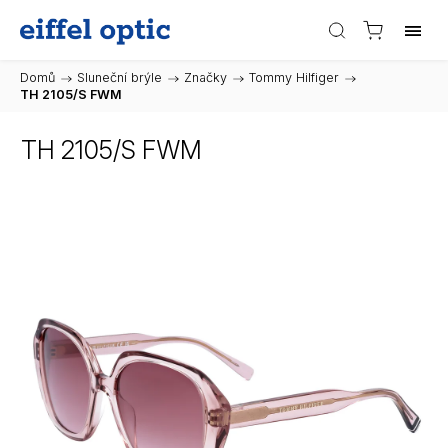
Domů
/
Sluneční brýle
/
Značky
/
Tommy Hilfiger
/
TH 2105/S FWM
TH 2105/S FWM