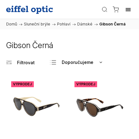
Domů
/
Sluneční brýle
/
Pohlaví
/
Dámské
/
Gibson Černá
Gibson Černá
Doporučujeme
Nejlevnější
Nejdražší
VÝPRODEJ
VÝPRODEJ
Nejprodávanější
Abecedně