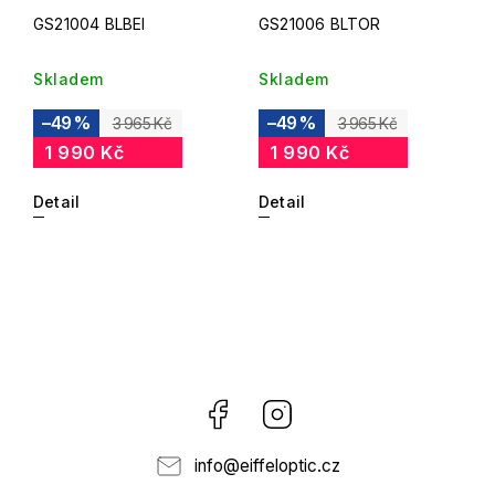
GS21004 BLBEI
GS21006 BLTOR
Skladem
Skladem
–49 %
–49 %
3 965 Kč
3 965 Kč
1 990 Kč
1 990 Kč
Detail
Detail
Facebook
Instagram
info
@
eiffeloptic.cz