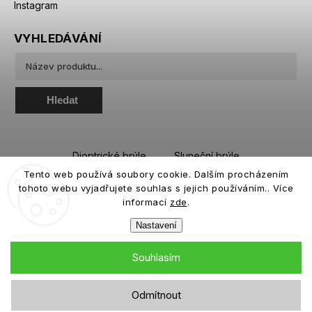
Instagram
VYHLEDÁVÁNÍ
Hledat
Dioptrické brýle
Sluneční brýle
Tento web používá soubory cookie. Dalším procházením
Sportovní brýle
Kontaktní čočky
tohoto webu vyjadřujete souhlas s jejich používáním.. Více
Roztoky a oční kapky
informací
zde
.
Nastavení
Souhlasím
Copyright 2026
eiffeloptic.cz
. Všechna práva vyhrazena.
Odmítnout
Grafický návrh vytvořil a nakódoval
Shoptak.cz