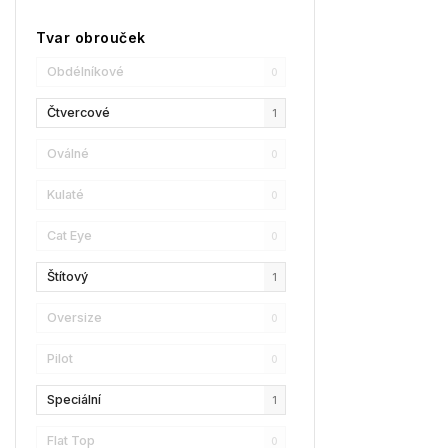
Champion
0
Tvar obrouček
Reebok
3
Obdélníkové
0
Oscar De La Renta
3
Čtvercové
1
Donna Karan
8
Oválné
0
DKNY
0
Kulaté
0
Calvin Klein
0
Cat Eye
0
Longchamp
1
Štítový
1
Christian Lacroix
0
Oversize
0
Love Moschino
2
Pilot
0
Bollé
1
Speciální
1
LENSSO
0
Flat Top
0