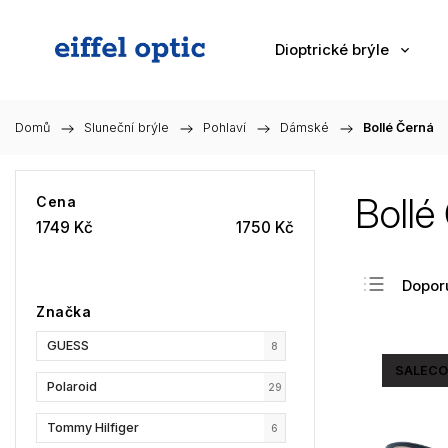
Dioptrické brýle
Domů
/
Sluneční brýle
/
Pohlaví
/
Dámské
/
Bollé Černá
Bollé
Cena
1749
Kč
1750
Kč
Dopor
Značka
Nejlev
GUESS
Nejdra
8
SALECO
Nejpr
Polaroid
29
Abec
Tommy Hilfiger
6