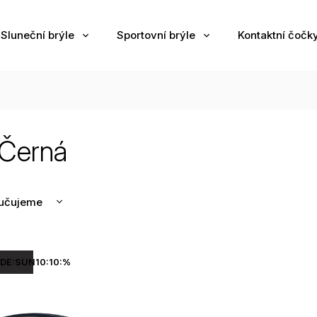
Sluneční brýle
Sportovní brýle
Kontaktní čočk
 Černá
učujeme
nější
žší
DE:SUN10:10:%
odávanější
edně