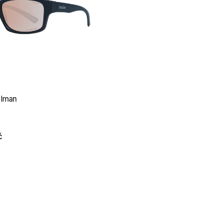
olman
č