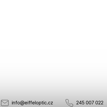
info
@
eiffeloptic.cz
245 007 022