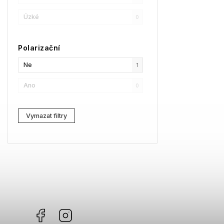
SPY
0
Úzké
0
Moncler
0
Polarizační
Comma
0
Ne
1
Gibson
2
Ano
0
Vymazat filtry
Facebook
Instagram