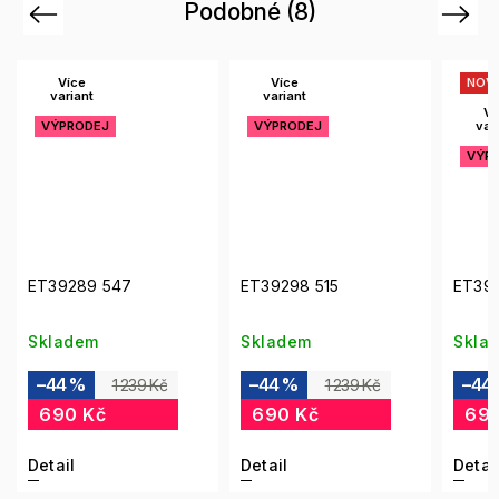
Podobné (8)
Previous
Next
Více
NOVINKA
variant
Více
VÝPRODEJ
variant
VÝPRODEJ
ET39298 515
ET39288 543
E
Skladem
Skladem
S
–44 %
–44 %
1 239 Kč
1 239 Kč
690 Kč
690 Kč
Detail
Detail
De