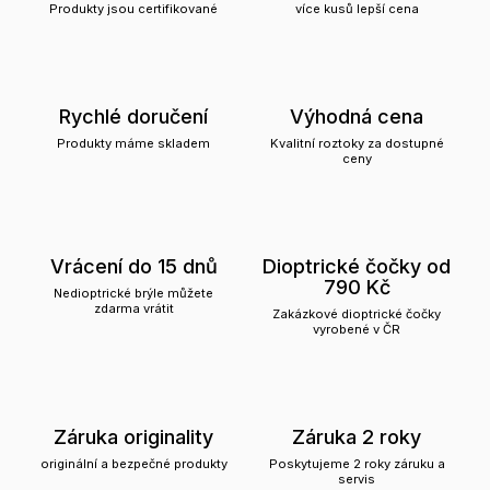
Produkty jsou certifikované
více kusů lepší cena
Rychlé doručení
Výhodná cena
Produkty máme skladem
Kvalitní roztoky za dostupné
ceny
Vrácení do 15 dnů
Dioptrické čočky od
790 Kč
Nedioptrické brýle můžete
zdarma vrátit
Zakázkové dioptrické čočky
vyrobené v ČR
Záruka originality
Záruka 2 roky
originální a bezpečné produkty
Poskytujeme 2 roky záruku a
servis