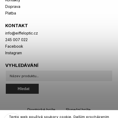
Doprava
Platba
KONTAKT
info
@
eiffeloptic.cz
245 007 022
Facebook
Instagram
VYHLEDÁVÁNÍ
Hledat
Dioptrické brýle
Sluneční brýle
Tento web používá soubory cookie. Dalším procházením
Sportovní brýle
Kontaktní čočky