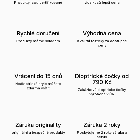
Produkty jsou certifikované
více kusů lepší cena
Rychlé doručení
Výhodná cena
Produkty máme skladem
Kvalitní roztoky za dostupné
ceny
Vrácení do 15 dnů
Dioptrické čočky od
790 Kč
Nedioptrické brýle můžete
zdarma vrátit
Zakázkové dioptrické čočky
vyrobené v ČR
Záruka originality
Záruka 2 roky
originální a bezpečné produkty
Poskytujeme 2 roky záruku a
servis