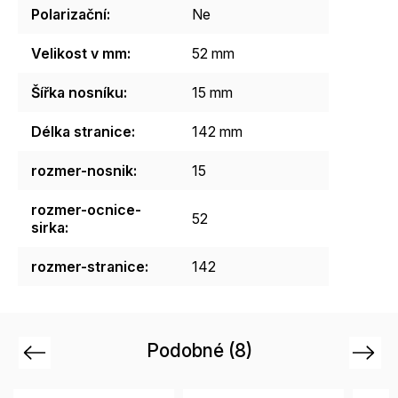
Polarizační
:
Ne
Velikost v mm
:
52 mm
Šířka nosníku
:
15 mm
Délka stranice
:
142 mm
rozmer-nosnik
:
15
rozmer-ocnice-
52
sirka
:
rozmer-stranice
:
142
Podobné (8)
Previous
Next