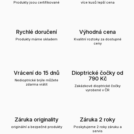
Produkty jsou certifikované
více kusů lepší cena
Rychlé doručení
Výhodná cena
Produkty máme skladem
Kvalitní roztoky za dostupné
ceny
Vrácení do 15 dnů
Dioptrické čočky od
790 Kč
Nedioptrické brýle můžete
zdarma vrátit
Zakázkové dioptrické čočky
vyrobené v ČR
Záruka originality
Záruka 2 roky
originální a bezpečné produkty
Poskytujeme 2 roky záruku a
servis