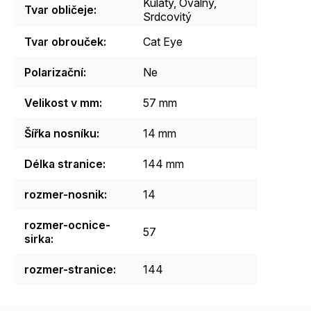
Kulatý
,
Oválný
,
Tvar obličeje
:
Srdcovitý
Tvar obrouček
:
Cat Eye
Polarizační
:
Ne
Velikost v mm
:
57 mm
Šířka nosníku
:
14 mm
Délka stranice
:
144 mm
rozmer-nosnik
:
14
rozmer-ocnice-
57
sirka
:
rozmer-stranice
:
144