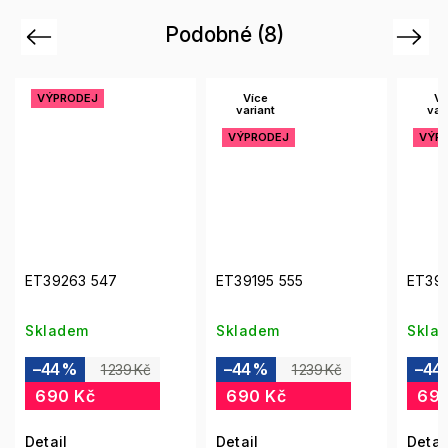
Podobné (8)
Previous
Next
Více
Více
variant
variant
VÝPRODEJ
VÝPRODEJ
ET39195 555
ET39195 547
Skladem
Skladem
–44 %
–44 %
č
1 239 Kč
1 239 Kč
690 Kč
690 Kč
Detail
Detail