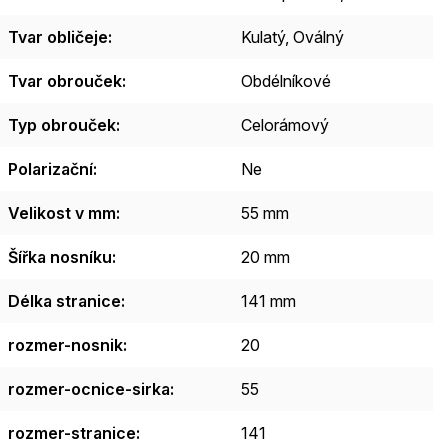
Tvar obličeje
:
Kulatý
,
Oválný
Tvar obrouček
:
Obdélníkové
Typ obrouček
:
Celorámový
Polarizační
:
Ne
Velikost v mm
:
55 mm
Šířka nosníku
:
20 mm
Délka stranice
:
141 mm
rozmer-nosnik
:
20
rozmer-ocnice-sirka
:
55
rozmer-stranice
:
141