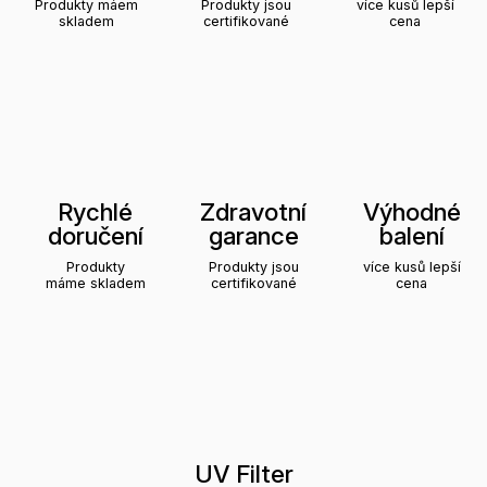
Produkty máem
Produkty jsou
více kusů lepší
skladem
certifikované
cena
Rychlé
Zdravotní
Výhodné
doručení
garance
balení
Produkty
Produkty jsou
více kusů lepší
máme skladem
certifikované
cena
UV Filter