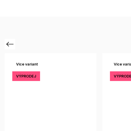
Previous
Více variant
Více vari
VÝPRODEJ
VÝPROD