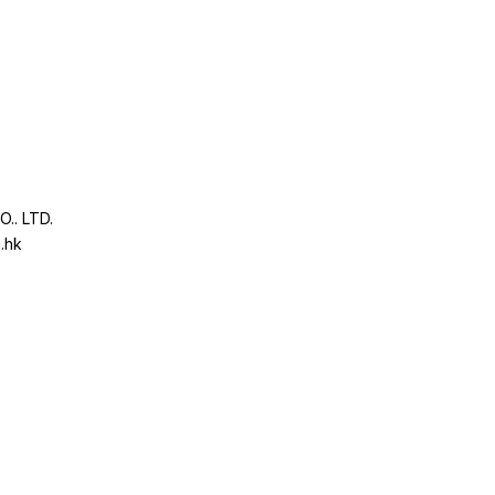
.. LTD.
.hk