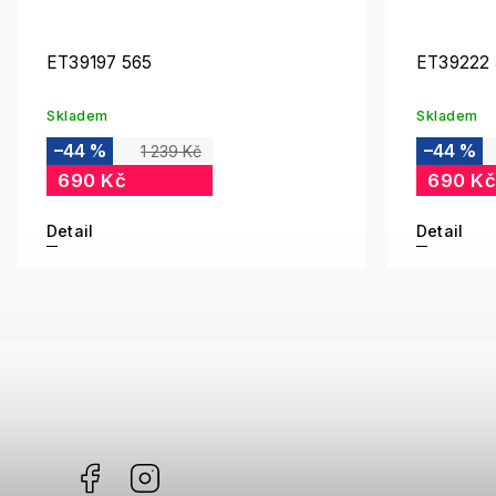
ET39197 565
ET39222
Skladem
Skladem
–44 %
–44 %
1 239 Kč
690 Kč
690 Kč
Detail
Detail
Facebook
Instagram