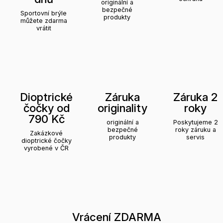
originální a
bezpečné
Sportovní brýle
produkty
můžete zdarma
vrátit
Dioptrické
Záruka
Záruka 2
čočky od
originality
roky
790 Kč
originální a
Poskytujeme 2
bezpečné
roky záruku a
Zakázkové
produkty
servis
dioptrické čočky
vyrobené v ČR
Vrácení ZDARMA