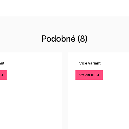
Podobné (8)
ant
Více variant
EJ
VÝPRODEJ