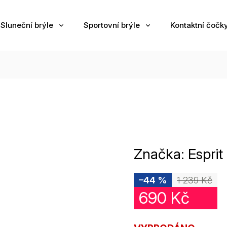
Sluneční brýle
Sportovní brýle
Kontaktní čočk
Značka:
Esprit
–44 %
1 239 Kč
690 Kč