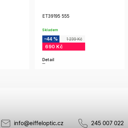
ET39195 555
Skladem
–44 %
1 239 Kč
690 Kč
Detail
info
@
eiffeloptic.cz
245 007 022