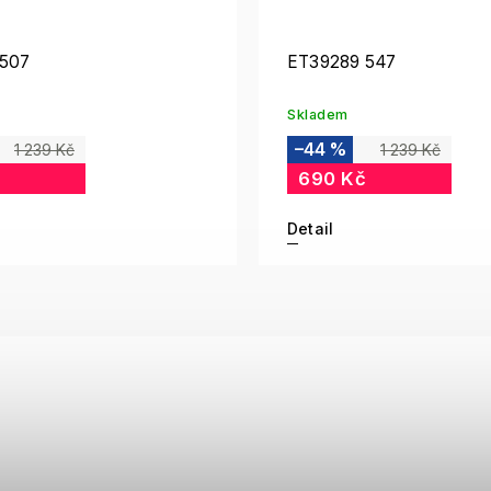
 507
ET39289 547
Skladem
–44 %
1 239 Kč
1 239 Kč
690 Kč
Detail