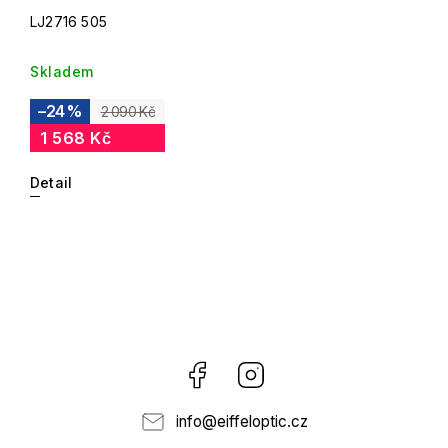
LJ2716 505
Skladem
–24 %
2 090 Kč
1 568 Kč
Detail
Facebook
Instagram
info
@
eiffeloptic.cz