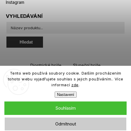
Instagram
VYHLEDÁVÁNÍ
Hledat
Dioptrické brýle
Sluneční brýle
Tento web používá soubory cookie. Dalším procházením
Sportovní brýle
Kontaktní čočky
tohoto webu vyjadřujete souhlas s jejich používáním.. Více
Roztoky a oční kapky
informací
zde
.
Nastavení
Souhlasím
Copyright 2026
eiffeloptic.cz
. Všechna práva vyhrazena.
Odmítnout
Grafický návrh vytvořil a nakódoval
Shoptak.cz