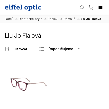
Domů
/
Dioptrické brýle
/
Pohlaví
/
Dámské
/
Liu Jo Fialová
Liu Jo Fialová
Doporučujeme
Nejlevnější
Nejdražší
Nejprodávanější
Abecedně