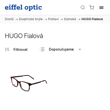
Domů
/
Dioptrické brýle
/
Pohlaví
/
Dámské
/
HUGO Fialová
HUGO Fialová
Doporučujeme
Nejlevnější
Nejdražší
Nejprodávanější
Abecedně