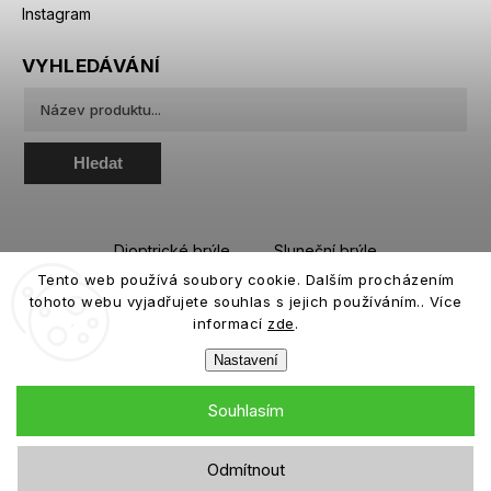
Instagram
VYHLEDÁVÁNÍ
Hledat
Dioptrické brýle
Sluneční brýle
Tento web používá soubory cookie. Dalším procházením
Sportovní brýle
Kontaktní čočky
tohoto webu vyjadřujete souhlas s jejich používáním.. Více
Roztoky a oční kapky
informací
zde
.
Nastavení
Souhlasím
Copyright 2026
eiffeloptic.cz
. Všechna práva vyhrazena.
Odmítnout
Grafický návrh vytvořil a nakódoval
Shoptak.cz