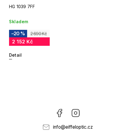
HG 1039 7FF
Skladem
–20 %
2 690 Kč
2 152 Kč
Detail
Facebook
Instagram
info
@
eiffeloptic.cz