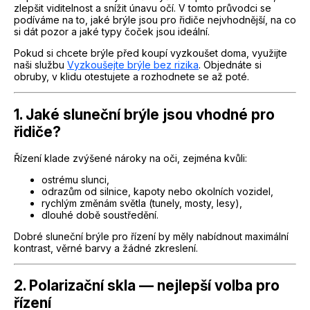
zlepšit viditelnost a snížit únavu očí. V tomto průvodci se
podíváme na to, jaké brýle jsou pro řidiče nejvhodnější, na co
si dát pozor a jaké typy čoček jsou ideální.
Pokud si chcete brýle před koupí vyzkoušet doma, využijte
naši službu
Vyzkoušejte brýle bez rizika
. Objednáte si
obruby, v klidu otestujete a rozhodnete se až poté.
1. Jaké sluneční brýle jsou vhodné pro
řidiče?
Řízení klade zvýšené nároky na oči, zejména kvůli:
ostrému slunci,
odrazům od silnice, kapoty nebo okolních vozidel,
rychlým změnám světla (tunely, mosty, lesy),
dlouhé době soustředění.
Dobré sluneční brýle pro řízení by měly nabídnout maximální
kontrast, věrné barvy a žádné zkreslení.
2. Polarizační skla — nejlepší volba pro
řízení