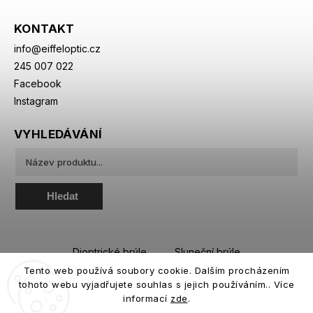
KONTAKT
info
@
eiffeloptic.cz
245 007 022
Facebook
Instagram
VYHLEDÁVÁNÍ
Hledat
Dioptrické brýle
Sluneční brýle
Tento web používá soubory cookie. Dalším procházením
Sportovní brýle
Kontaktní čočky
tohoto webu vyjadřujete souhlas s jejich používáním.. Více
Roztoky a oční kapky
informací
zde
.