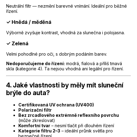
Neutrální filtr — nezmění barevné vnímání. Ideální pro běžné
řízení.
✓ Hnědá / měděná
Výborně zvyšuje kontrast, vhodná za slunečna i polojasna.
✓ Zelená
Velmi pohodlné pro oči, s dobrým podáním barev.
Nedoporučujeme do řízení:
modrá, fialová a příliš tmavá
skla (kategorie 4). Ta nejsou vhodná ani legální pro řízení.
4. Jaké vlastnosti by měly mít sluneční
brýle do auta?
Certifikovaná UV ochrana (UV400)
Polarizační filtr
Bez zrcadlového extrémně reflexního povrchu
(může zkreslovat)
Komfortní tvar
– nesmí tlačit při dlouhém řízení
Kategorie filtru 2–3
– ideální průnik světla pro
bezpečné řízení