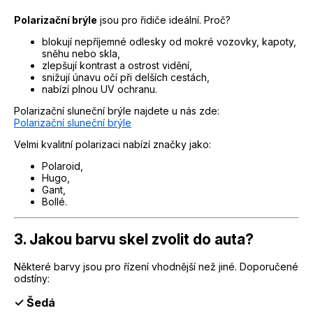
Polarizační brýle
jsou pro řidiče ideální. Proč?
blokují nepříjemné odlesky od mokré vozovky, kapoty,
sněhu nebo skla,
zlepšují kontrast a ostrost vidění,
snižují únavu očí při delších cestách,
nabízí plnou UV ochranu.
Polarizační sluneční brýle najdete u nás zde:
Polarizační sluneční brýle
Velmi kvalitní polarizaci nabízí značky jako:
Polaroid,
Hugo,
Gant,
Bollé.
3. Jakou barvu skel zvolit do auta?
Některé barvy jsou pro řízení vhodnější než jiné. Doporučené
odstíny:
✓ Šedá