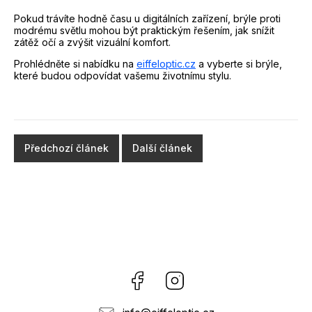
Pokud trávíte hodně času u digitálních zařízení, brýle proti
modrému světlu mohou být praktickým řešením, jak snížit
zátěž očí a zvýšit vizuální komfort.
Prohlédněte si nabídku na
eiffeloptic.cz
a vyberte si brýle,
které budou odpovídat vašemu životnímu stylu.
Předchozí článek
Další článek
Facebook
Instagram