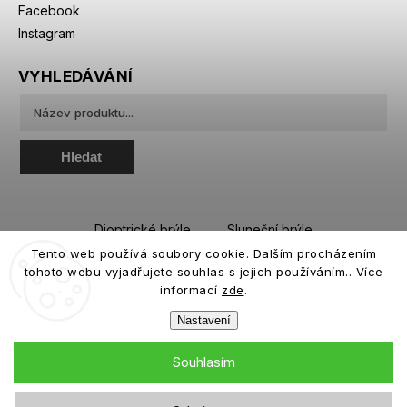
Facebook
Instagram
VYHLEDÁVÁNÍ
Hledat
Dioptrické brýle
Sluneční brýle
Tento web používá soubory cookie. Dalším procházením
Sportovní brýle
Kontaktní čočky
tohoto webu vyjadřujete souhlas s jejich používáním.. Více
Roztoky a oční kapky
informací
zde
.
Nastavení
Souhlasím
Copyright 2026
eiffeloptic.cz
. Všechna práva vyhrazena.