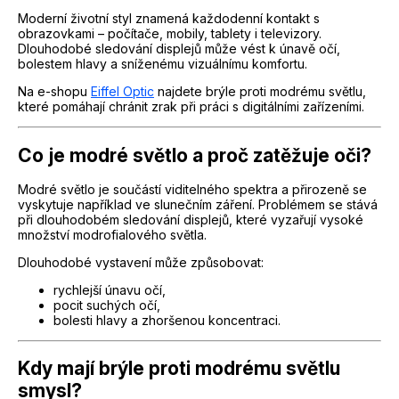
Moderní životní styl znamená každodenní kontakt s
obrazovkami – počítače, mobily, tablety i televizory.
Dlouhodobé sledování displejů může vést k únavě očí,
bolestem hlavy a sníženému vizuálnímu komfortu.
Na e-shopu
Eiffel Optic
najdete brýle proti modrému světlu,
které pomáhají chránit zrak při práci s digitálními zařízeními.
Co je modré světlo a proč zatěžuje oči?
Modré světlo je součástí viditelného spektra a přirozeně se
vyskytuje například ve slunečním záření. Problémem se stává
při dlouhodobém sledování displejů, které vyzařují vysoké
množství modrofialového světla.
Dlouhodobé vystavení může způsobovat:
rychlejší únavu očí,
pocit suchých očí,
bolesti hlavy a zhoršenou koncentraci.
Kdy mají brýle proti modrému světlu
smysl?