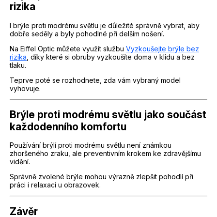
rizika
I brýle proti modrému světlu je důležité správně vybrat, aby
dobře seděly a byly pohodlné při delším nošení.
Na Eiffel Optic můžete využít službu
Vyzkoušejte brýle bez
rizika
, díky které si obruby vyzkoušíte doma v klidu a bez
tlaku.
Teprve poté se rozhodnete, zda vám vybraný model
vyhovuje.
Brýle proti modrému světlu jako součást
každodenního komfortu
Používání brýlí proti modrému světlu není známkou
zhoršeného zraku, ale preventivním krokem ke zdravějšímu
vidění.
Správně zvolené brýle mohou výrazně zlepšit pohodlí při
práci i relaxaci u obrazovek.
Závěr