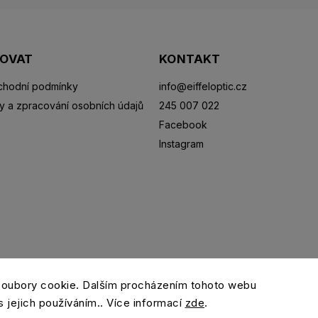
POVAT
KONTAKT
hodní podmínky
info
@
eiffeloptic.cz
y a zpracování osobních údajů
245 007 022
Facebook
Instagram
Sluneční brýle
Sportovní brýle
Kontaktní čočky
R
soubory cookie. Dalším procházením tohoto webu
s jejich používáním.. Více informací
zde
.