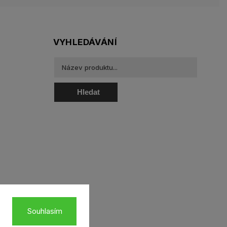
VYHLEDÁVÁNÍ
Hledat
oztoky a oční kapky
Souhlasím