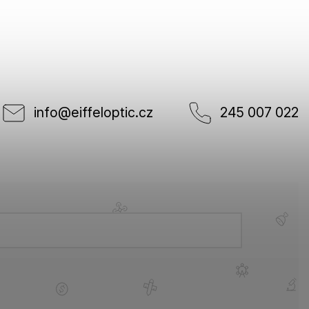
info
@
eiffeloptic.cz
245 007 022