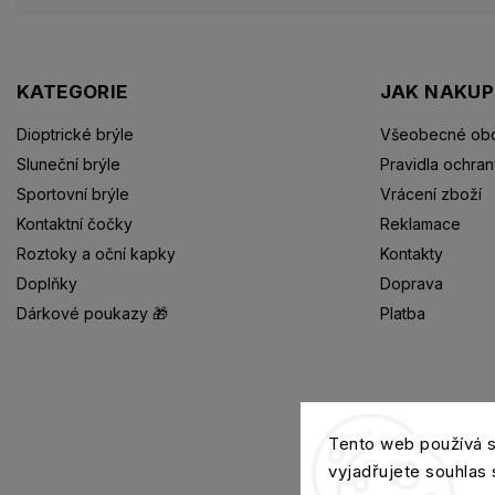
KATEGORIE
JAK NAKU
Dioptrické brýle
Všeobecné obc
Sluneční brýle
Pravidla ochran
Sportovní brýle
Vrácení zboží
Kontaktní čočky
Reklamace
Roztoky a oční kapky
Kontakty
Doplňky
Doprava
Dárkové poukazy 🎁
Platba
Dioptrické brýle
Tento web používá 
vyjadřujete souhlas 