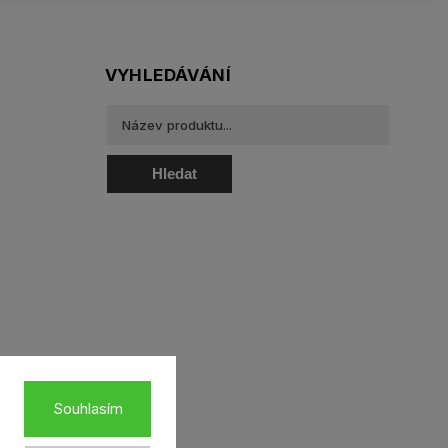
VYHLEDÁVÁNÍ
Hledat
oztoky a oční kapky
Souhlasím