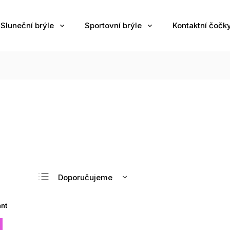
Sluneční brýle
Sportovní brýle
Kontaktní čočk
Doporučujeme
Nejlevnější
ant
Nejdražší
Nejprodávanější