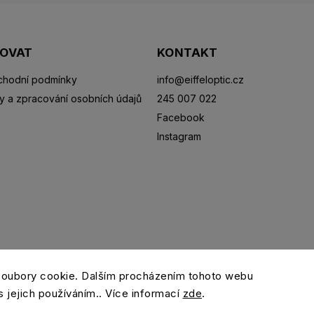
POVAT
KONTAKT
hodní podmínky
info
@
eiffeloptic.cz
y a zpracování osobních údajů
245 007 022
Facebook
Instagram
Sluneční brýle
Sportovní brýle
Kontaktní čočky
R
soubory cookie. Dalším procházením tohoto webu
s jejich používáním.. Více informací
zde
.
Copyright 2026
eiffeloptic.cz
. Všechna práva vyhrazena.