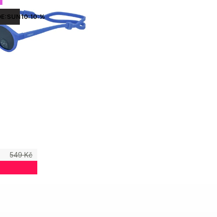
Abecedně
E:SUN10:10:%
549 Kč