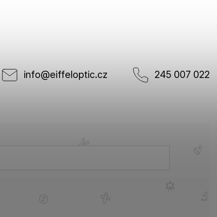
info
@
eiffeloptic.cz
245 007 022