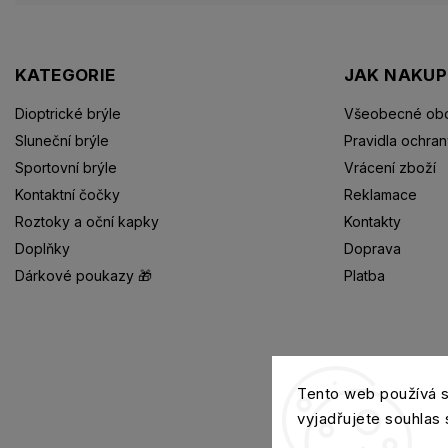
KATEGORIE
JAK NAKU
Dioptrické brýle
Všeobecné obc
Sluneční brýle
Pravidla ochran
Sportovní brýle
Vrácení zboží
Kontaktní čočky
Reklamace
Roztoky a oční kapky
Kontakty
Doplňky
Doprava
Dárkové poukazy 🎁
Platba
Dioptrické brýle
Tento web používá 
vyjadřujete souhlas 