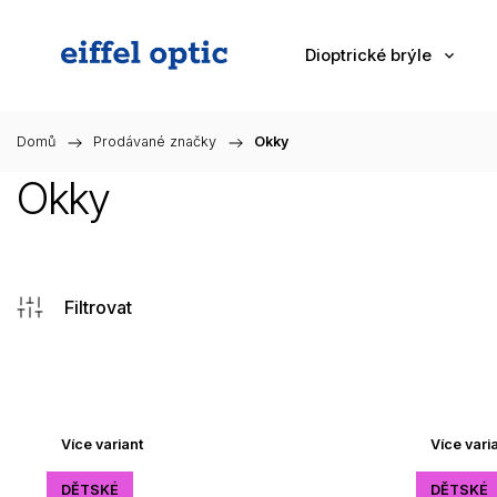
Dioptrické brýle
Domů
/
Prodávané značky
/
Okky
Okky
Více variant
Více vari
DĚTSKÉ
DĚTSKÉ