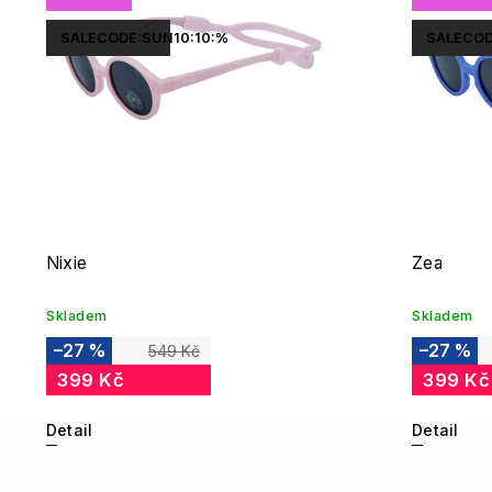
SALECODE:SUN10:10:%
SALECOD
Nixie
Zea
Skladem
Skladem
–27 %
–27 %
549 Kč
399 Kč
399 Kč
Detail
Detail