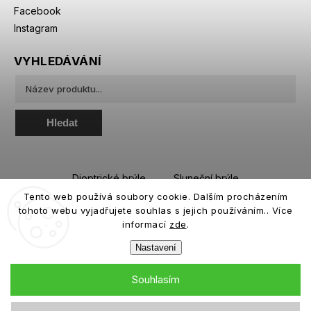
Facebook
Instagram
VYHLEDÁVÁNÍ
Hledat
Dioptrické brýle
Sluneční brýle
Tento web používá soubory cookie. Dalším procházením
Sportovní brýle
Kontaktní čočky
tohoto webu vyjadřujete souhlas s jejich používáním.. Více
Roztoky a oční kapky
informací
zde
.
Nastavení
Souhlasím
Copyright 2026
eiffeloptic.cz
. Všechna práva vyhrazena.