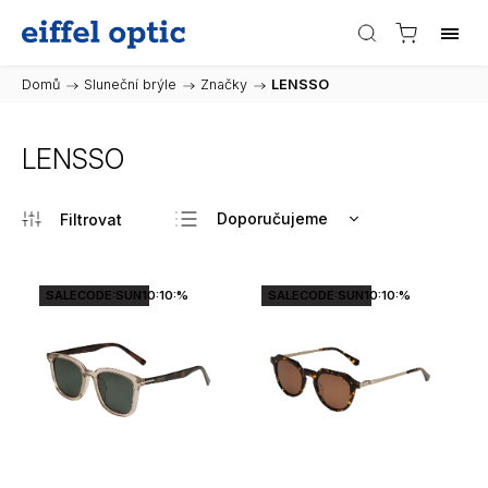
Domů
/
Sluneční brýle
/
Značky
/
LENSSO
LENSSO
Doporučujeme
Nejlevnější
Nejdražší
SALECODE:SUN10:10:%
SALECODE:SUN10:10:%
Nejprodávanější
Abecedně