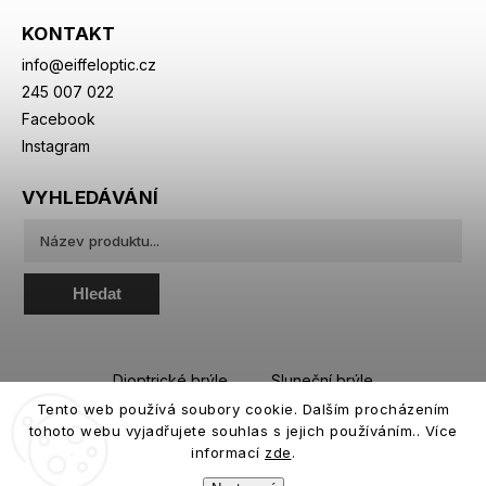
KONTAKT
info
@
eiffeloptic.cz
245 007 022
Facebook
Instagram
VYHLEDÁVÁNÍ
Hledat
Dioptrické brýle
Sluneční brýle
Tento web používá soubory cookie. Dalším procházením
Sportovní brýle
Kontaktní čočky
tohoto webu vyjadřujete souhlas s jejich používáním.. Více
Roztoky a oční kapky
informací
zde
.