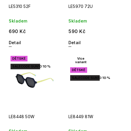
LE5310 52F
LE5970 72U
Skladem
Skladem
690 Kč
590 Kč
Detail
Detail
DĚTSKÉ
Více
variant
SALECODE:SUN10:10:%
DĚTSKÉ
SALECODE:SUN10:10:%
LE8448 50W
LE8449 81W