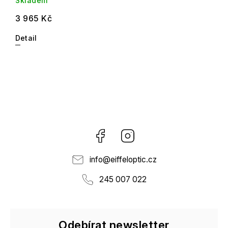
Skladem
3 965 Kč
Detail
Facebook
Instagram
info
@
eiffeloptic.cz
245 007 022
Odebírat newsletter